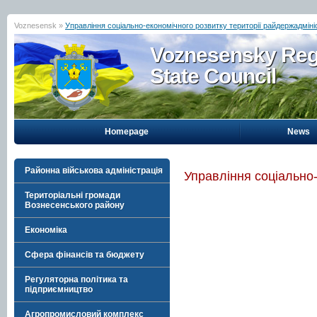
Voznesensk »
Управління соціально-економічного розвитку території райдержадмініс
Voznesensky Reg
State Council
Homepage
News
Районна військова адміністрація
Управління соціально-
Територіальні громади
Вознесенського району
Економіка
Сфера фінансів та бюджету
Регуляторна політика та
підприємництво
Агропромисловий комплекс