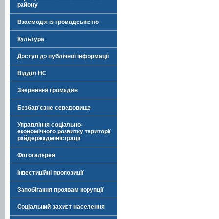
району
Взаємодія із громадськістю
Культура
Доступ до публічної інформації
Відділ НС
Звернення громадян
Безбар'єрне середовище
Управління соціально-
економічного розвитку території
райдержадміністрації
Фотогалерея
Інвестиційні пропозиції
Запобігання проявам корупції
Соціальний захист населення