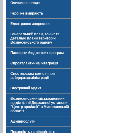
Очищення влади
Герої не вмирають
Електронне звернення
Генеральний план, зонінг та
детальні плани територій
Вознесенського району
Паспорти бюджетних програм
Євроатлантична інтеграція
Спостережна комісія при
райдержадміністрації
Внутрішній аудит
Вознесенський міськрайонний
відділ філії Державної установи
"Центр пробації" в Миколаївській
області
Адмінпослуги
Прозорість та підзвітність