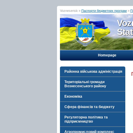
Voznesensk »
Паспорти бюджетних програм
»
П
Voz
Sta
Homepage
Районна військова адміністрація
Територіальні громади
Вознесенського району
Економіка
Сфера фінансів та бюджету
Регуляторна політика та
підприємництво
Агропромисловий комплекс