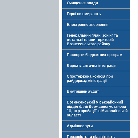
Очищення влади
Герої не вмирають
Електронне звернення
Генеральний план, зонінг та
детальні плани територій
Вознесенського району
Паспорти бюджетних програм
Євроатлантична інтеграція
Спостережна комісія при
райдержадміністрації
Внутрішній аудит
Вознесенський міськрайонний
відділ філії Державної установи
"Центр пробації" в Миколаївській
області
Адмінпослуги
Прозорість та підзвітність