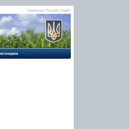
Українська
|
Русский
| English
несенщина