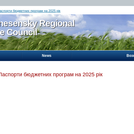
аспорти бюджетних програм на 2025 рік
nesensky Regional
te Council
News
Воз
Паспорти бюджетних програм на 2025 рік