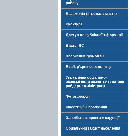
району
Взаємодія із громадськістю
Культура
Доступ до публічної інформації
Відділ НС
Звернення громадян
Безбар'єрне середовище
Управління соціально-
економічного розвитку території
райдержадміністрації
Фотогалерея
Інвестиційні пропозиції
Запобігання проявам корупції
Соціальний захист населення