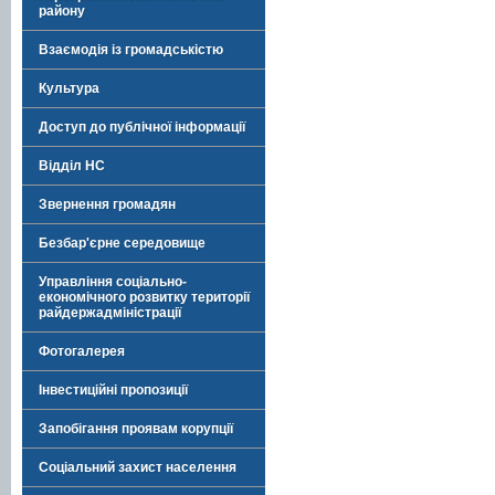
району
Взаємодія із громадськістю
Культура
Доступ до публічної інформації
Відділ НС
Звернення громадян
Безбар'єрне середовище
Управління соціально-
економічного розвитку території
райдержадміністрації
Фотогалерея
Інвестиційні пропозиції
Запобігання проявам корупції
Соціальний захист населення