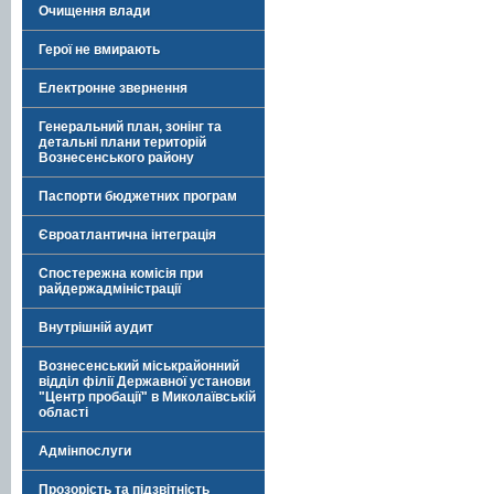
Очищення влади
Герої не вмирають
Електронне звернення
Генеральний план, зонінг та
детальні плани територій
Вознесенського району
Паспорти бюджетних програм
Євроатлантична інтеграція
Спостережна комісія при
райдержадміністрації
Внутрішній аудит
Вознесенський міськрайонний
відділ філії Державної установи
"Центр пробації" в Миколаївській
області
Адмінпослуги
Прозорість та підзвітність