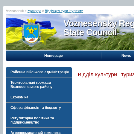
Voznesensk »
Культура
»
Відділ культури і туризму
Voznesensky Reg
State Council
Homepage
News
Районна військова адміністрація
Відділ культури і тури
Територіальні громади
Вознесенського району
Економіка
Сфера фінансів та бюджету
Регуляторна політика та
підприємництво
Агропромисловий комплекс