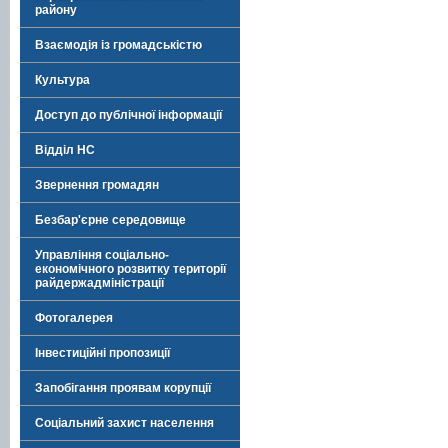
району
Взаємодія із громадськістю
Культура
Доступ до публічної інформації
Відділ НС
Звернення громадян
Безбар'єрне середовище
Управління соціально-
економічного розвитку території
райдержадміністрації
Фотогалерея
Інвестиційні пропозиції
Запобігання проявам корупції
Соціальний захист населення