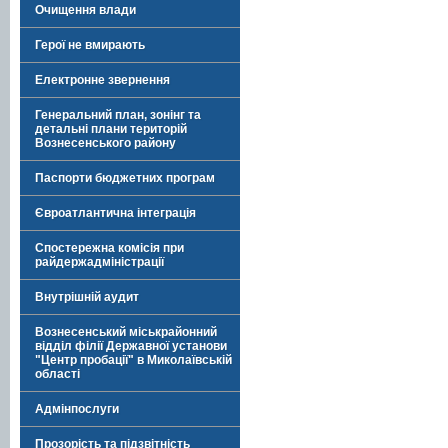
Очищення влади
Герої не вмирають
Електронне звернення
Генеральний план, зонінг та
детальні плани територій
Вознесенського району
Паспорти бюджетних програм
Євроатлантична інтеграція
Спостережна комісія при
райдержадміністрації
Внутрішній аудит
Вознесенський міськрайонний
відділ філії Державної установи
"Центр пробації" в Миколаївській
області
Адмінпослуги
Прозорість та підзвітність