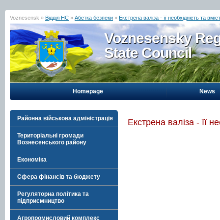
Voznesensk »
Відділ НС
»
Абетка безпеки
»
Екстрена валіза - її необхідність та вміст
Voznesensky Reg
State Council
Homepage
News
Районна військова адміністрація
Екстрена валіза - її не
Територіальні громади
Вознесенського району
Економіка
Сфера фінансів та бюджету
Регуляторна політика та
підприємництво
Агропромисловий комплекс