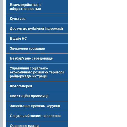
Взаимодействие с
общественностью
Культура
Доступ до публічної інформації
Відділ НС
Звернення громадян
Безбар'єрне середовище
Управління соціально-
економічного розвитку території
райдержадміністрації
Фотогалерея
Інвестиційні пропозиції
Запобігання проявам корупції
Соціальний захист населення
Очищення влади