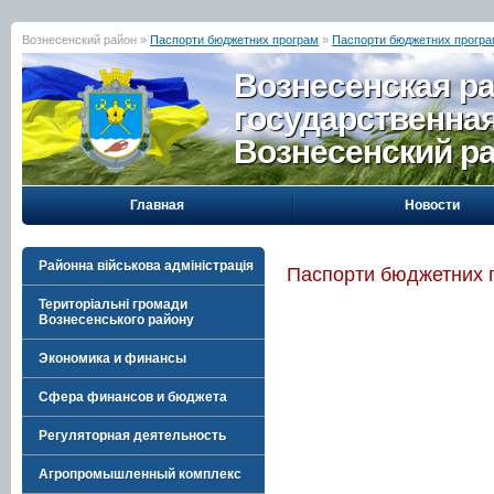
Вознесенский район »
Паспорти бюджетних програм
»
Паспорти бюджетних програм
Вознесенская р
государственна
Вознесенский р
Главная
Новости
Районна військова адміністрація
Паспорти бюджетних п
Територіальні громади
Вознесенського району
Экономика и финансы
Сфера финансов и бюджета
Регуляторная деятельность
Агропромышленный комплекс