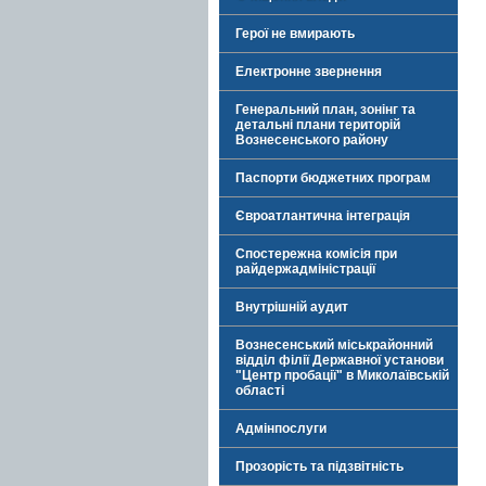
Герої не вмирають
Електронне звернення
Генеральний план, зонінг та
детальні плани територій
Вознесенського району
Паспорти бюджетних програм
Євроатлантична інтеграція
Спостережна комісія при
райдержадміністрації
Внутрішній аудит
Вознесенський міськрайонний
відділ філії Державної установи
"Центр пробації" в Миколаївській
області
Адмінпослуги
Прозорість та підзвітність