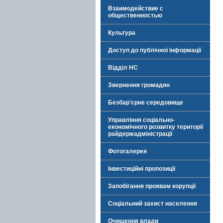
Взаимодействие с
общественностью
Культура
Доступ до публічної інформації
Відділ НС
Звернення громадян
Безбар'єрне середовище
Управління соціально-
економічного розвитку території
райдержадміністрації
Фотогалерея
Інвестиційні пропозиції
Запобігання проявам корупції
Соціальний захист населення
Очищення влади