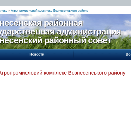
плекс
»
Агропромисловий комплекс Вознесенського району
несенская районная
ударственная администрация
несенский районный совет
Новости
Во
Агропромисловий комплекс Вознесенського району