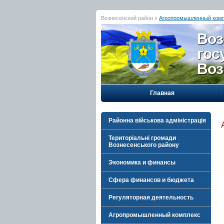
Вознесенский район »
Агропромышленный ком
Воз
гос
Воз
Главная
Районна військова адміністрація
Територіальні громади
Вознесенського району
Экономика и финансы
Сфера финансов и бюджета
Регуляторная деятельность
Агропромышленный комплекс