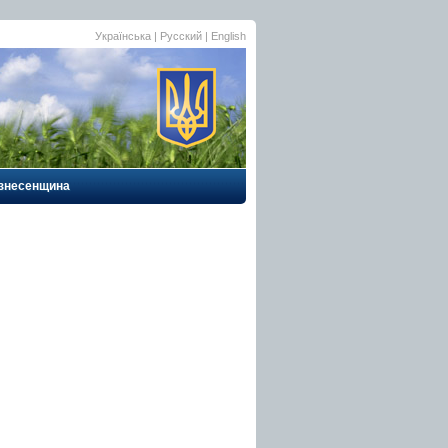
Українська
| Русский |
English
знесенщина