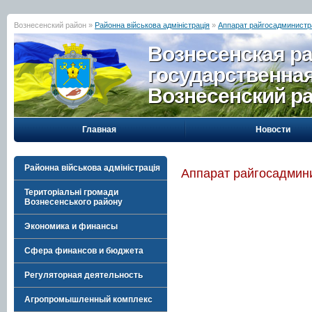
Вознесенский район »
Районна військова адміністрація
»
Аппарат райгосадминистр
Вознесенская р
государственна
Вознесенский р
Главная
Новости
Районна військова адміністрація
Аппарат райгосадмин
Територіальні громади
Вознесенського району
Экономика и финансы
Сфера финансов и бюджета
Регуляторная деятельность
Агропромышленный комплекс