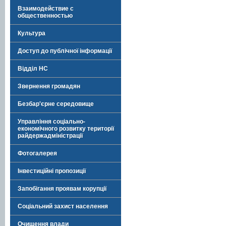
Взаимодействие с
общественностью
Культура
Доступ до публічної інформації
Відділ НС
Звернення громадян
Безбар'єрне середовище
Управління соціально-
економічного розвитку території
райдержадміністрації
Фотогалерея
Інвестиційні пропозиції
Запобігання проявам корупції
Соціальний захист населення
Очищення влади