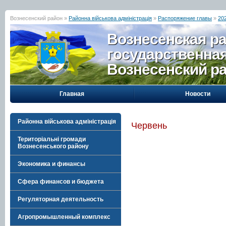
Вознесенский район »
Районна військова адміністрація
»
Распоряжение главы
»
202
Вознесенская р
государственна
Вознесенский р
Главная
Новости
Районна військова адміністрація
Червень
Територіальні громади
Вознесенського району
Экономика и финансы
Сфера финансов и бюджета
Регуляторная деятельность
Агропромышленный комплекс