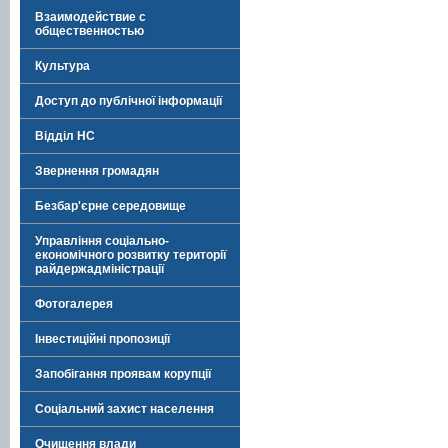
Взаимодействие с
общественностью
Культура
Доступ до публічної інформації
Відділ НС
Звернення громадян
Безбар'єрне середовище
Управління соціально-
економічного розвитку території
райдержадміністрації
Фотогалерея
Інвестиційні пропозиції
Запобігання проявам корупції
Соціальний захист населення
Очищення влади