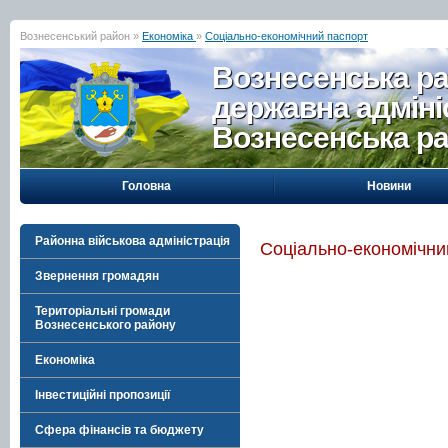
Вознесенський район »
Економіка
»
Соціально-економічний паспорт
Вознесенська р
державна адміні
Вознесенська р
Головна
Новини
Районна військова адміністрація
Соціально-економічни
Звернення громадян
Територіальні громади
Вознесенського району
Економіка
Інвестиційні пропозиції
Сфера фінансів та бюджету