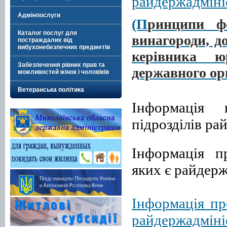
райдержадмініс
Адмінпослуги
(П
ринципи ф
Каталог послуг для
винагороди, д
постраждалих від
вибухонебезпечних предметів
керівника
ю
Забезпечення рівних прав та
державного ор
можливостей жінок і чоловіків
Ветеранська політика
Інформація 
підрозділів ра
Інформація п
яких є райдерж
і
Інформація пр
райдержадміні