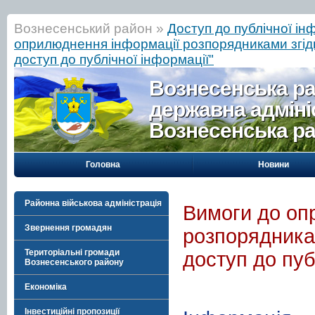
Вознесенський район »
Доступ до публічної ін
оприлюднення інформації розпорядниками згід
доступ до публічної інформації"
Вознесенська р
державна адміні
Вознесенська р
Головна
Новини
Районна військова адміністрація
Вимоги до оп
Звернення громадян
розпорядника
Територіальні громади
доступ до пуб
Вознесенського району
Економіка
Інвестиційні пропозиції