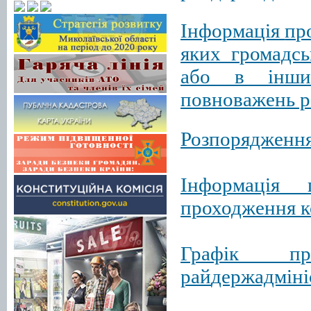
Інформація
пр
яких громадсь
або в інший
повноважень р
Розпорядженн
Інформація 
проходження к
Графік пр
рай
держадміні