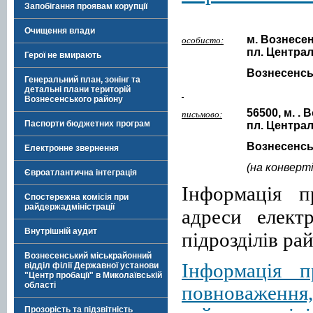
Запобігання проявам корупції
Очищення влади
м.
Вознесен
особисто:
пл. Централь
Герої не вмирають
Вознесенсь
Генеральний план, зонінг та
детальні плани територій
Вознесенського району
56500, м
.
.
В
письмово:
Паспорти бюджетних програм
пл. Централ
Вознесенсь
Електронне звернення
(на конверт
Євроатлантична інтеграція
Інформація п
Спостережна комісія при
райдержадміністрації
адреси елект
Внутрішній аудит
підрозділів ра
Вознесенський міськрайонний
Інформація п
відділ філії Державної установи
"Центр пробації" в Миколаївській
області
повноваження,
Прозорість та підзвітність