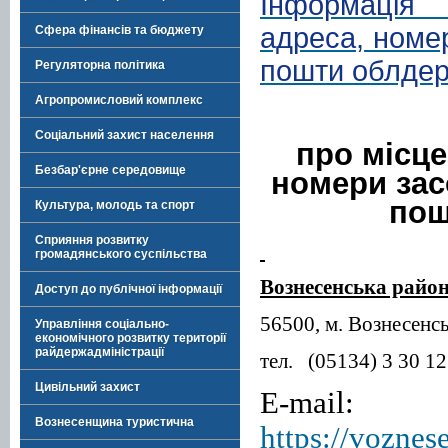
Інформація
адреса, номер
Сфера фінансів та бюджету
пошти облдер
Регуляторна політика
Агропромисловий комплекс
Соціальний захист населення
про місц
Безбар'єрне середовище
номери зас
пош
Культура, молодь та спорт
Сприяння розвитку
громадянського суспільства
Вознесенська район
Доступ до публічної інформації
56500
, м
.
Вознесенс
Управління соціально-
економічного розвитку території
райдержадміністрації
тел.
(05134) 3 30 12
Цивільний захист
E
-
mail
Вознесенщина туристична
https://voznes