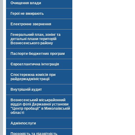
Очищення влади
Герої не вмирають
Електронне звернення
Генеральний план, зонінг та
детальні плани територій
Вознесенського району
Паспорти бюджетних програм
Євроатлантична інтеграція
Спостережна комісія при
райдержадміністрації
Внутрішній аудит
Вознесенський міськрайонний
відділ філії Державної установи
"Центр пробації" в Миколаївській
області
Адмінпослуги
Прозорість та підзвітність