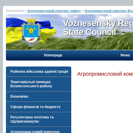
Voznesensk »
Агропромисловий комплекс району
»
Агропромисловий комплекс Воз
Voznesensky Reg
State Council
Homepage
News
Районна військова адміністрація
Агропромисловий ком
Територіальні громади
Вознесенського району
Економіка
Сфера фінансів та бюджету
Регуляторна політика та
підприємництво
Агропромисловий комплекс