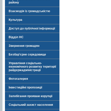
району
Взаємодія із громадськістю
Культура
Доступ до публічної інформації
Відділ НС
Звернення громадян
Безбар'єрне середовище
Управління соціально-
економічного розвитку території
райдержадміністрації
Фотогалерея
Інвестиційні пропозиції
Запобігання проявам корупції
Соціальний захист населення