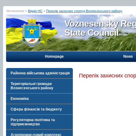
Voznesensk »
Відділ НС
»
Перелік захисних споруд Вознесенського району
Voznesensky Reg
State Council
Homepage
News
Районна військова адміністрація
Перелік захисних спо
Територіальні громади
Вознесенського району
Економіка
Сфера фінансів та бюджету
Регуляторна політика та
підприємництво
Агропромисловий комплекс