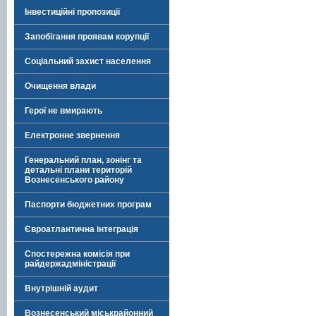
Інвестиційні пропозиції
Запобігання проявам корупції
Соціальний захист населення
Очищення влади
Герої не вмирають
Електронне звернення
Генеральний план, зонінг та
детальні плани територій
Вознесенського району
Паспорти бюджетних програм
Євроатлантична інтеграція
Спостережна комісія при
райдержадміністрації
Внутрішній аудит
Вознесенський міськрайонний