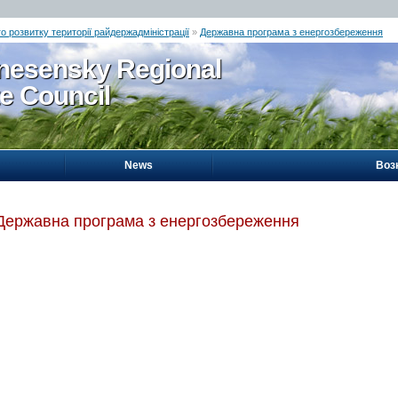
о розвитку території райдержадміністрації
»
Державна програма з енергозбереження
nesensky Regional
te Council
News
Воз
Державна програма з енергозбереження