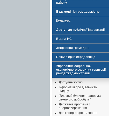
району
Взаємодія із громадськістю
Культура
Доступ до публічної інформації
Відділ НС
Звернення громадян
Безбар'єрне середовище
Управління соціально-
економічного розвитку території
райдержадміністрації
Доступне житло
Інформації про діяльність
відділу
“Власний будинок - запорука
сімейного добробуту”
Державна програма з
енергозбереження
Держенергоефективності