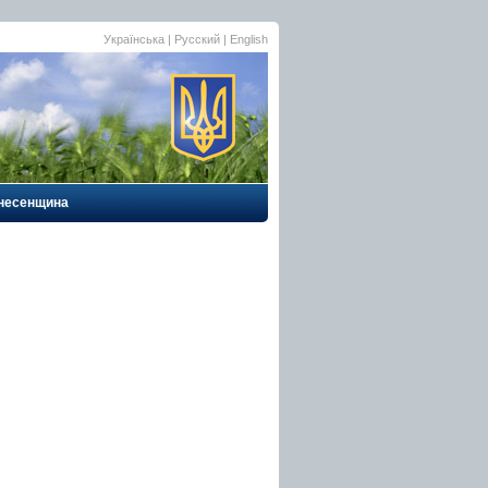
Українська
|
Русский
| English
несенщина