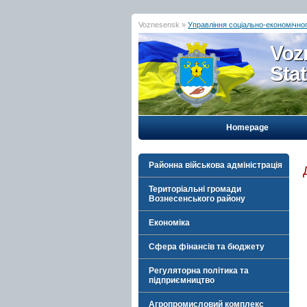
Voznesensk »
Управління соціально-економічног
Voz
Sta
Homepage
Районна військова адміністрація
Територіальні громади
Вознесенського району
Економіка
Сфера фінансів та бюджету
Регуляторна політика та
підприємництво
Агропромисловий комплекс