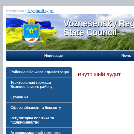
Voznesensk »
Внутрішній аудит
Voznesensky Reg
State Council
Homepage
News
Районна військова адміністрація
Внутрішній аудит
Територіальні громади
Вознесенського району
Економіка
Сфера фінансів та бюджету
Регуляторна політика та
підприємництво
Агропромисловий комплекс