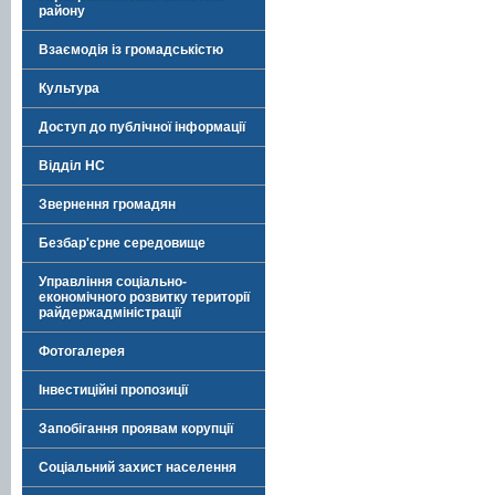
району
Взаємодія із громадськістю
Культура
Доступ до публічної інформації
Відділ НС
Звернення громадян
Безбар'єрне середовище
Управління соціально-
економічного розвитку території
райдержадміністрації
Фотогалерея
Інвестиційні пропозиції
Запобігання проявам корупції
Соціальний захист населення