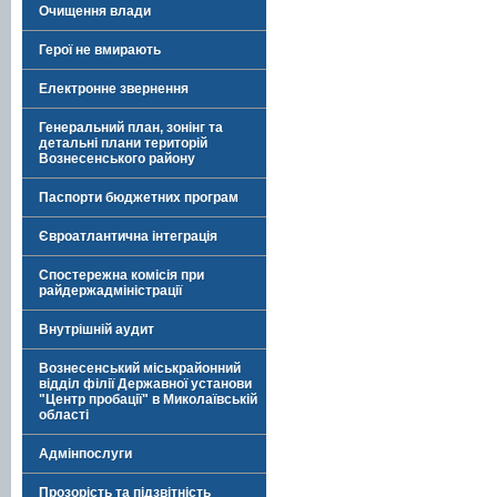
Очищення влади
Герої не вмирають
Електронне звернення
Генеральний план, зонінг та
детальні плани територій
Вознесенського району
Паспорти бюджетних програм
Євроатлантична інтеграція
Спостережна комісія при
райдержадміністрації
Внутрішній аудит
Вознесенський міськрайонний
відділ філії Державної установи
"Центр пробації" в Миколаївській
області
Адмінпослуги
Прозорість та підзвітність