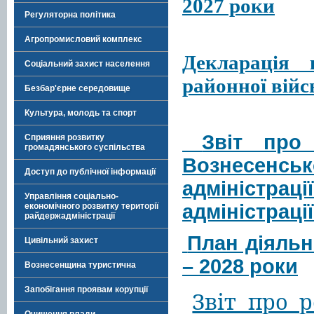
2027 роки
Регуляторна політика
Агропромисловий комплекс
Декларація 
Соціальний захист населення
районної війс
Безбар'єрне середовище
Культура, молодь та спорт
Звіт про 
Сприяння розвитку
громадянського суспільства
Вознесен
Доступ до публічної інформації
адміністр
Управління соціально-
адміністрації
економічного розвитку території
райдержадміністрації
План діяльн
Цивільний захист
– 2028 роки
Вознесенщина туристична
Запобігання проявам корупції
Звіт про р