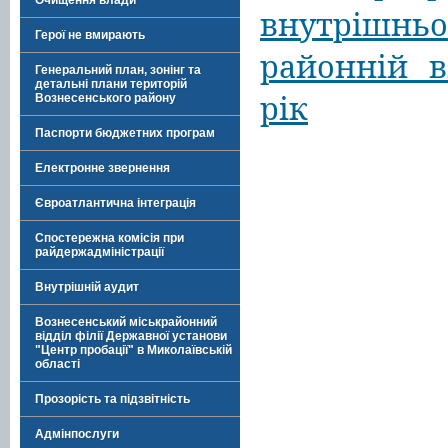
Очищення влади
внутрішн
Герої не вмирають
районній ві
Генеральний план, зонінг та
детальні плани територій
рік
Вознесенського району
Паспорти бюджетних програм
Електронне звернення
Євроатлантична інтеграція
Спостережна комісія при
райдержадміністрації
Внутрішній аудит
Вознесенський міськрайонний
відділ філії Державної установи
"Центр пробації" в Миколаївській
області
Прозорість та підзвітність
Адмінпослуги