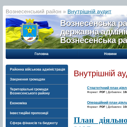
Вознесенський район »
Внутрішній аудит
Вознесенська р
державна адміні
Вознесенська р
Головна
Новини
Районна військова адміністрація
Внутрішній ау
Звернення громадян
Стратегічний план діял
Територіальні громади
Формат:
PDF
| Добавлен:
18
Вознесенського району
Операційний план діяль
Економіка
Формат:
PDF
| Добавлен:
10
Інвестиційні пропозиції
План діяльно
Сфера фінансів та бюджету