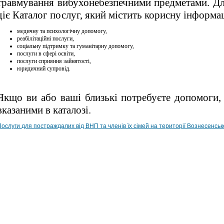
травмування вибухонебезпечними предметами. Д
діє Каталог послуг, який містить корисну інформ
медичну та психологічну допомогу,
реабілітаційні послуги,
соціальну підтримку та гуманітарну допомогу,
послуги в сфері освіти,
послуги сприяння зайнятості,
юридичний супровід.
Якщо ви або ваші близькі потребуєте допомоги, 
вказаними в каталозі.
ослуги для постраждалих від ВНП та членів їх сімей на території Вознесенськ