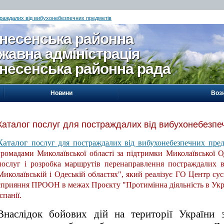
траждалих від вибухонебезпечних предметів
несенська районна
жавна адміністрація
несенська районна рада
Новини
Воз
Каталог послуг для постраждалих від вибухонебезпе
Каталог
послуг для постраждалих від вибухонебезпечних пред
громадами Миколаївської області за підтримки Миколаївської
послуг і розробка маршрутів перенаправлення постраждалих в
Миколаївській і Одеській областях", який реалізує ГО Центр сус
сприяння ПРООН в межах Проєкту "Протимінна діяльність в Укра
Іспанії.
Внаслідок бойових дій на території України з