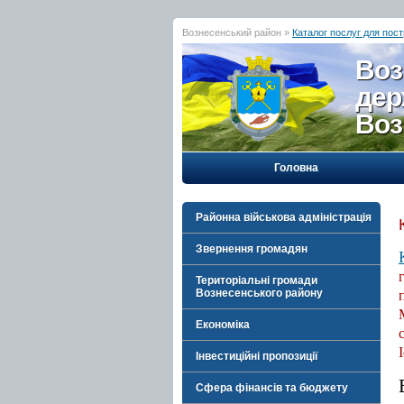
Вознесенський район »
Каталог послуг для пос
Воз
дер
Воз
Головна
Районна військова адміністрація
Звернення громадян
Територіальні громади
Вознесенського району
Економіка
Інвестиційні пропозиції
Сфера фінансів та бюджету