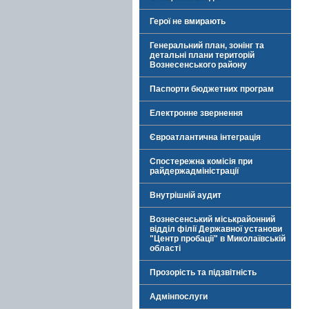
Герої не вмирають
Генеральний план, зонінг та
детальні плани територій
Вознесенського району
Паспорти бюджетних програм
Електронне звернення
Євроатлантична інтеграція
Спостережна комісія при
райдержадміністрації
Внутрішній аудит
Вознесенський міськрайонний
відділ філії Державної установи
"Центр пробації" в Миколаївській
області
Прозорість та підзвітність
Адмінпослуги