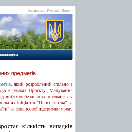
Українська |
Русский
|
English
несенщина
чних предметів
метів
, який розроблений спільно з
 ОДА в рамках Проєкту "Мапування
ід вибухонебезпечних предметів у
пільних ініціатив "Перспектива" за
їні" за фінансової підтримки уряду
ростає кількість випадків