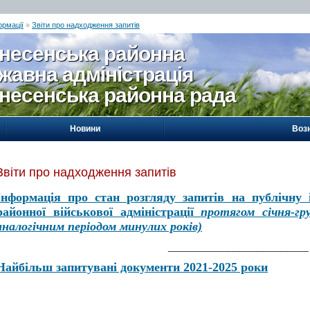
ормації
»
Звіти про надходження запитів
несенська районна
жавна адміністрація
несенська районна рада
Новини
Воз
Звіти про надходження запитів
Інформація
про стан розгляду запитів на публічну 
районної військової адміністрації
протягом січня-г
аналогічним періодом минулих років)
_____________________________
Найбільш запитувані документи 2021-2025 роки