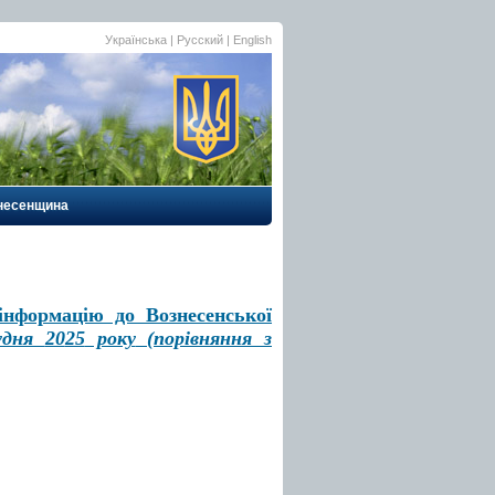
Українська |
Русский
|
English
несенщина
інформацію до Вознесенської
рудня
20
25
року
(порівняння з