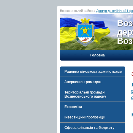
Вознесенський район »
Доступ до публічної інф
Воз
дер
Воз
Головна
Районна військова адміністрація
Звернення громадян
Територіальні громади
Вознесенського району
Економіка
Інвестиційні пропозиції
Сфера фінансів та бюджету