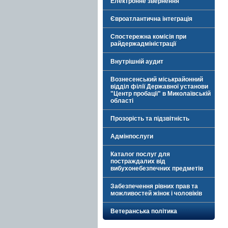
Електронне звернення
Євроатлантична інтеграція
Спостережна комісія при
райдержадміністрації
Внутрішній аудит
Вознесенський міськрайонний
відділ філії Державної установи
"Центр пробації" в Миколаївській
області
Прозорість та підзвітність
Адмінпослуги
Каталог послуг для
постраждалих від
вибухонебезпечних предметів
Забезпечення рівних прав та
можливостей жінок і чоловіків
Ветеранська політика