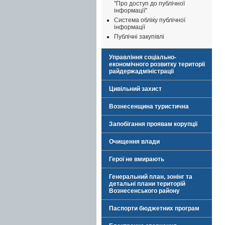
"Про доступ до публічної
інформації"
Система обліку публічної
інформації
Публічні закупівлі
Управління соціально-
економічного розвитку території
райдержадміністрації
Цивільний захист
Вознесенщина туристична
Запобігання проявам корупції
Очищення влади
Герої не вмирають
Генеральний план, зонінг та
детальні плани територій
Вознесенського району
Паспорти бюджетних програм