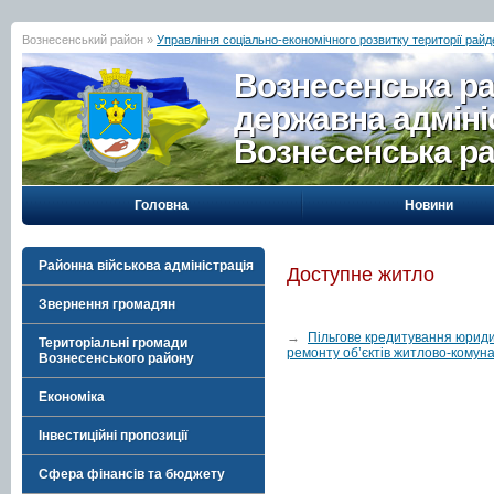
Вознесенський район »
Управління соціально-економічного розвитку території райд
Вознесенська р
державна адміні
Вознесенська р
Головна
Новини
Районна військова адміністрація
Доступне житло
Звернення громадян
→
Пільгове кредитування юридич
Територіальні громади
ремонту об’єктів житлово-комун
Вознесенського району
Економіка
Інвестиційні пропозиції
Сфера фінансів та бюджету