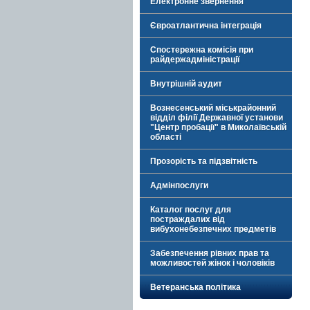
Електронне звернення
Євроатлантична інтеграція
Спостережна комісія при
райдержадміністрації
Внутрішній аудит
Вознесенський міськрайонний
відділ філії Державної установи
"Центр пробації" в Миколаївській
області
Прозорість та підзвітність
Адмінпослуги
Каталог послуг для
постраждалих від
вибухонебезпечних предметів
Забезпечення рівних прав та
можливостей жінок і чоловіків
Ветеранська політика