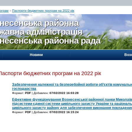
ограм
»
Паспорти бюджетних програм на 2022 рік
несенська районна
жавна адміністрація
несенська районна рада
Новини
Воз
Паспорти бюджетних програм на 2022 рік
Забезпечення належної та безперебойної роботи об’єктів комуналь
господарства
Формат:
PDF
| Добавлен:
07/02/2022 16:03:28
Ефективне функціонування Вознесенської районної ланки Миколаївс
підсистеми єдиної системи цивільного захисту України та раціонал
цивільного захисту району для забезпечення виконання покладени
Формат:
PDF
| Добавлен:
07/02/2022 16:15:24