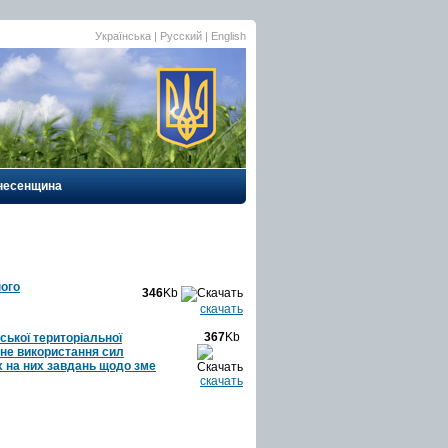
Українська |
Русский
|
English
несенщина
ного
346
Kb
скачать
367
Kb
ької територіальної
ьне використання сил
х на них завдань щодо зме
скачать