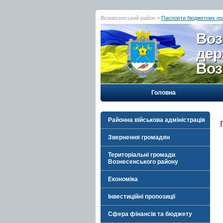
Вознесенський район »
Паспорти бюджетних пр
Воз
дер
Воз
Головна
Районна військова адміністрація
Звернення громадян
Територіальні громади
Вознесенського району
Економіка
Інвестиційні пропозиції
Сфера фінансів та бюджету