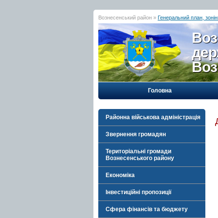
Вознесенський район »
Генеральний план, зонін
Воз
дер
Воз
Головна
Районна військова адміністрація
Звернення громадян
Територіальні громади
Вознесенського району
Економіка
Інвестиційні пропозиції
Сфера фінансів та бюджету