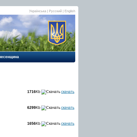
Українська |
Русский
|
English
несенщина
1716
Kb
скачать
6299
Kb
скачать
1656
Kb
скачать