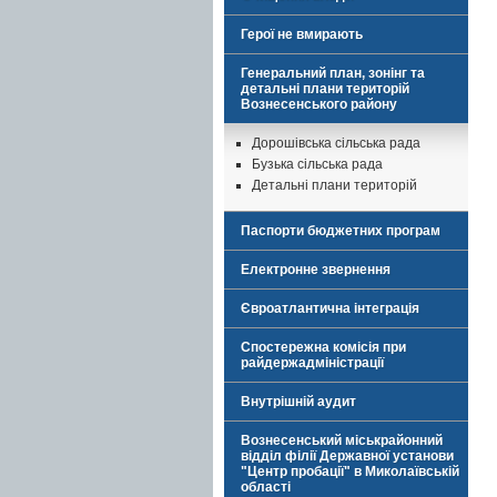
Герої не вмирають
Генеральний план, зонінг та
детальні плани територій
Вознесенського району
Дорошівська сільська рада
Бузька сільська рада
Детальні плани територій
Паспорти бюджетних програм
Електронне звернення
Євроатлантична інтеграція
Спостережна комісія при
райдержадміністрації
Внутрішній аудит
Вознесенський міськрайонний
відділ філії Державної установи
"Центр пробації" в Миколаївській
області