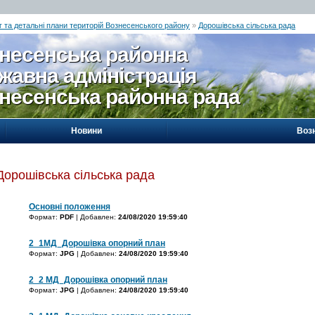
г та детальні плани територій Вознесенського району
»
Дорошівська сільська рада
несенська районна
жавна адміністрація
несенська районна рада
Новини
Воз
Дорошівська сільська рада
Основні положення
Формат:
PDF
| Добавлен:
24/08/2020 19:59:40
2_1МД_Дорошівка опорний план
Формат:
JPG
| Добавлен:
24/08/2020 19:59:40
2_2 МД_Дорошівка опорний план
Формат:
JPG
| Добавлен:
24/08/2020 19:59:40