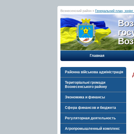
Вознесенский район »
Генеральний план, зонінг
Воз
гос
Воз
Главная
Районна військова адміністрація
Територіальні громади
Вознесенського району
Экономика и финансы
Сфера финансов и бюджета
Регуляторная деятельность
Агропромышленный комплекс