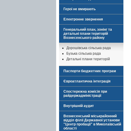
Герої не вмирають
Електронне звернення
Генеральний план, зонінг та
детальні плани територій
Вознесенського району
Дорошівська сільська рада
Бузька сільська рада
Детальні плани територій
Паспорти бюджетних програм
Євроатлантична інтеграція
Спостережна комісія при
райдержадміністрації
Внутрішній аудит
Вознесенський міськрайонний
відділ філії Державної установи
"Центр пробації" в Миколаївській
області