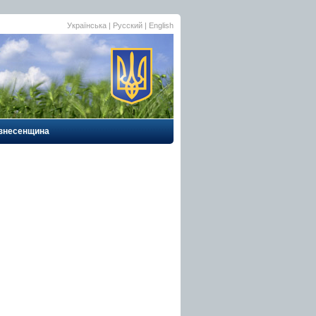
Українська
| Русский |
English
знесенщина