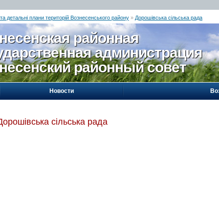
 та детальні плани територій Вознесенського району
»
Дорошівська сільська рада
несенская районная
ударственная администрация
несенский районный совет
Новости
Во
Дорошівська сільська рада