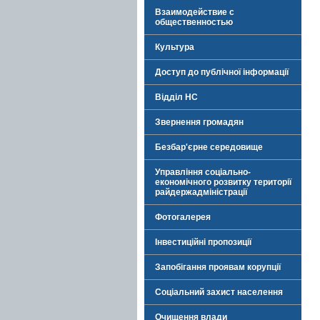
Взаимодействие с
общественностью
Культура
Доступ до публічної інформації
Відділ НС
Звернення громадян
Безбар'єрне середовище
Управління соціально-
економічного розвитку території
райдержадміністрації
Фотогалерея
Інвестиційні пропозиції
Запобігання проявам корупції
Соціальний захист населення
Очищення влади