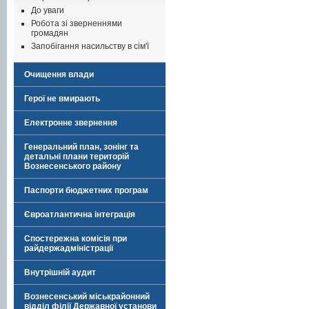
До уваги
Робота зі зверненнями
громадян
Запобігання насильству в сім'ї
Очищення влади
Герої не вмирають
Електронне звернення
Генеральний план, зонінг та
детальні плани територій
Вознесенського району
Паспорти бюджетних програм
Євроатлантична інтеграція
Спостережна комісія при
райдержадміністрації
Внутрішній аудит
Вознесенський міськрайонний
відділ філії Державної установи