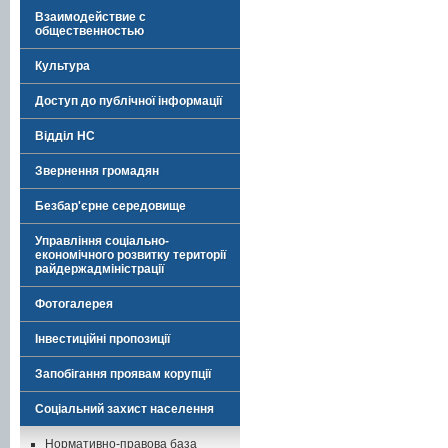
Взаимодействие с
общественностью
Культура
Доступ до публічної інформації
Відділ НС
Звернення громадян
Безбар'єрне середовище
Управління соціально-
економічного розвитку території
райдержадміністрації
Фотогалерея
Інвестиційні пропозиції
Запобігання проявам корупції
Соціальний захист населення
Нормативно-правова база