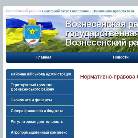
Вознесенский район »
Соціальний захист населення
»
Нормативно-правова база
Вознесенская р
государственна
Вознесенский р
Главная
Новости
Районна військова адміністрація
Нормативно-правова 
Територіальні громади
Вознесенського району
Экономика и финансы
Сфера финансов и бюджета
Регуляторная деятельность
Агропромышленный комплекс