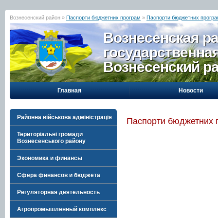
Вознесенский район »
Паспорти бюджетних програм
»
Паспорти бюджетних програм
Вознесенская р
государственна
Вознесенский р
Главная
Новости
Районна військова адміністрація
Паспорти бюджетних п
Територіальні громади
Вознесенського району
Экономика и финансы
Сфера финансов и бюджета
Регуляторная деятельность
Агропромышленный комплекс