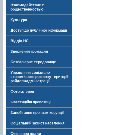
Взаимодействие с
общественностью
Культура
Доступ до публічної інформації
Відділ НС
Звернення громадян
Безбар'єрне середовище
Управління соціально-
економічного розвитку території
райдержадміністрації
Фотогалерея
Інвестиційні пропозиції
Запобігання проявам корупції
Соціальний захист населення
Очищення влади