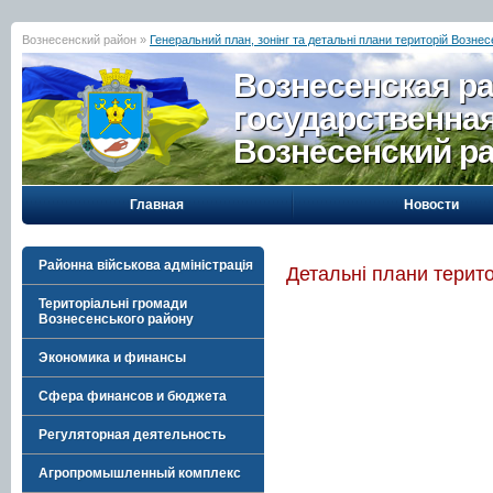
Вознесенский район »
Генеральний план, зонінг та детальні плани територій Возне
Вознесенская р
государственна
Вознесенский р
Главная
Новости
Районна військова адміністрація
Детальні плани терито
Територіальні громади
Вознесенського району
Экономика и финансы
Сфера финансов и бюджета
Регуляторная деятельность
Агропромышленный комплекс