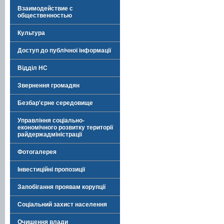
Взаимодействие с
общественностью
Культура
Доступ до публічної інформації
Відділ НС
Звернення громадян
Безбар'єрне середовище
Управління соціально-
економічного розвитку території
райдержадміністрації
Фотогалерея
Інвестиційні пропозиції
Запобігання проявам корупції
Соціальний захист населення
Очищення влади