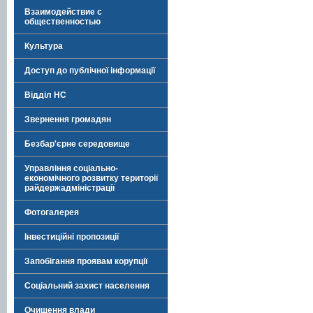
Взаимодействие с
общественностью
Культура
Доступ до публічної інформації
Відділ НС
Звернення громадян
Безбар'єрне середовище
Управління соціально-
економічного розвитку території
райдержадміністрації
Фотогалерея
Інвестиційні пропозиції
Запобігання проявам корупції
Соціальний захист населення
Очищення влади