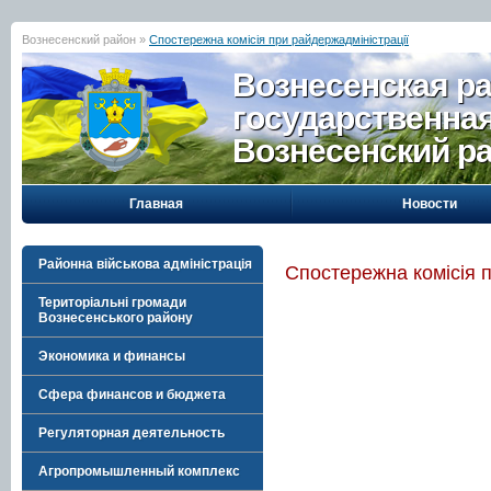
Вознесенский район »
Спостережна комісія при райдержадміністрації
Вознесенская р
государственна
Вознесенский р
Главная
Новости
Районна військова адміністрація
Спостережна комісія 
Територіальні громади
Вознесенського району
Экономика и финансы
Сфера финансов и бюджета
Регуляторная деятельность
Агропромышленный комплекс