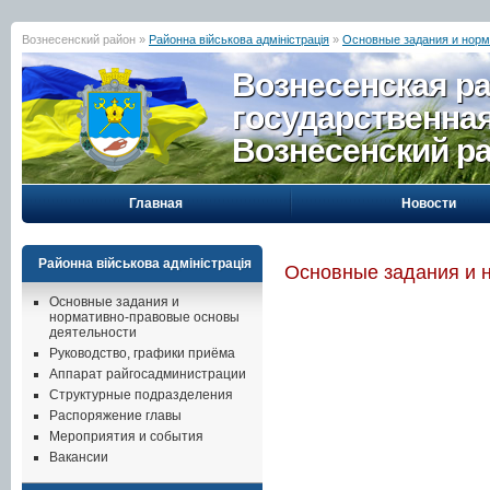
Вознесенский район »
Районна військова адміністрація
»
Основные задания и норм
Вознесенская р
государственна
Вознесенский р
Главная
Новости
Районна військова адміністрація
Основные задания и 
Основные задания и
нормативно-правовые основы
деятельности
Руководство, графики приёма
Аппарат райгосадминистрации
Структурные подразделения
Распоряжение главы
Мероприятия и события
Вакансии