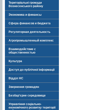
Територіальні громади
Вознесенського району
Экономика и финансы
Сфера финансов и бюджета
Регуляторная деятельность
Агропромышленный комплекс
Взаимодействие с
общественностью
Культура
Доступ до публічної інформації
Відділ НС
Звернення громадян
Безбар'єрне середовище
Управління соціально-
економічного розвитку території