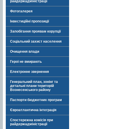
райдержадміністрації
Фотогалерея
Інвестиційні пропозиції
Запобігання проявам корупції
Соціальний захист населення
Очищення влади
Герої не вмирають
Електронне звернення
Генеральний план, зонінг та
детальні плани територій
Вознесенського району
Паспорти бюджетних програм
Євроатлантична інтеграція
Спостережна комісія при
райдержадміністрації