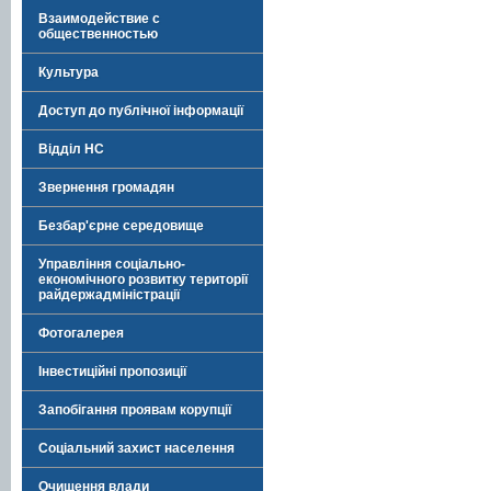
Взаимодействие с
общественностью
Культура
Доступ до публічної інформації
Відділ НС
Звернення громадян
Безбар'єрне середовище
Управління соціально-
економічного розвитку території
райдержадміністрації
Фотогалерея
Інвестиційні пропозиції
Запобігання проявам корупції
Соціальний захист населення
Очищення влади