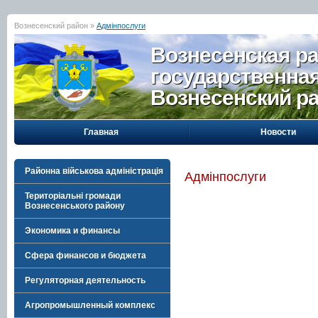
Вознесенский район »
Адмінпослуги
Вознесенская р
государственна
Вознесенский р
Главная
Новости
Районна військова адміністрація
Адмінпослуги
Територіальні громади
Вознесенського району
Экономика и финансы
Сфера финансов и бюджета
Регуляторная деятельность
Агропромышленный комплекс