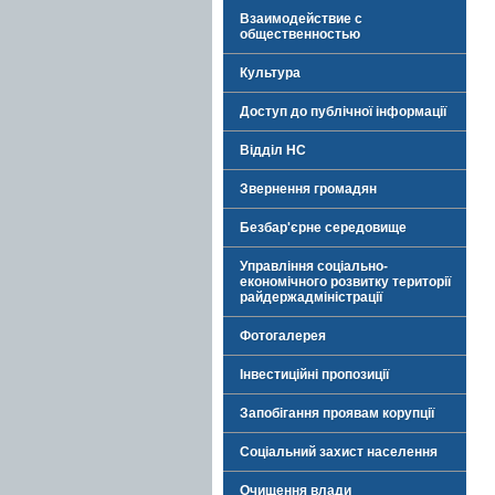
Взаимодействие с
общественностью
Культура
Доступ до публічної інформації
Відділ НС
Звернення громадян
Безбар'єрне середовище
Управління соціально-
економічного розвитку території
райдержадміністрації
Фотогалерея
Інвестиційні пропозиції
Запобігання проявам корупції
Соціальний захист населення
Очищення влади