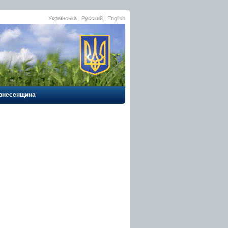
Українська
| Русский |
English
знесенщина