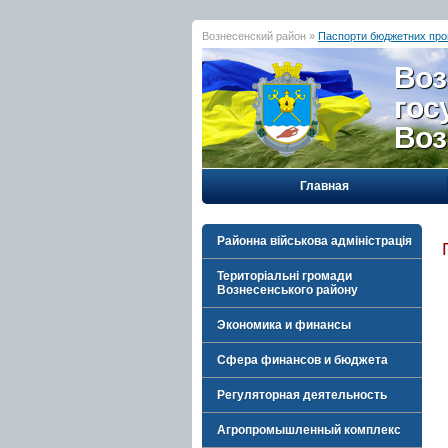
Вознесенский район »
Паспорти бюджетних про
Воз
гос
Воз
Главная
Районна військова адміністрація
Територіальні громади
Вознесенського району
Экономика и финансы
Сфера финансов и бюджета
Регуляторная деятельность
Агропромышленный комплекс