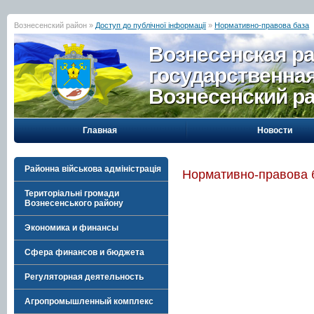
Вознесенский район »
Доступ до публічної інформації
»
Нормативно-правова база
Вознесенская р
государственна
Вознесенский р
Главная
Новости
Районна військова адміністрація
Нормативно-правова 
Територіальні громади
Вознесенського району
Экономика и финансы
Сфера финансов и бюджета
Регуляторная деятельность
Агропромышленный комплекс