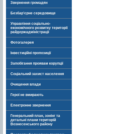
Звернення громадян
Безбар'єрне середовище
Управління соціально-
економічного розвитку території
райдержадміністрації
Фотогалерея
Інвестиційні пропозиції
Запобігання проявам корупції
Соціальний захист населення
Очищення влади
Герої не вмирають
Електронне звернення
Генеральний план, зонінг та
детальні плани територій
Вознесенського району