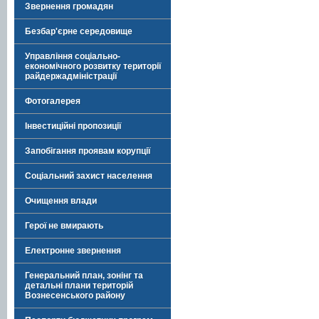
Звернення громадян
Безбар'єрне середовище
Управління соціально-
економічного розвитку території
райдержадміністрації
Фотогалерея
Інвестиційні пропозиції
Запобігання проявам корупції
Соціальний захист населення
Очищення влади
Герої не вмирають
Електронне звернення
Генеральний план, зонінг та
детальні плани територій
Вознесенського району