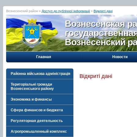
Вознесенский район »
Доступ до публічної інформації
»
Відкриті дані
Вознесенская р
государственна
Вознесенский р
Главная
Новости
Районна військова адміністрація
Відкриті дані
Територіальні громади
Вознесенського району
Экономика и финансы
Сфера финансов и бюджета
Регуляторная деятельность
Агропромышленный комплекс