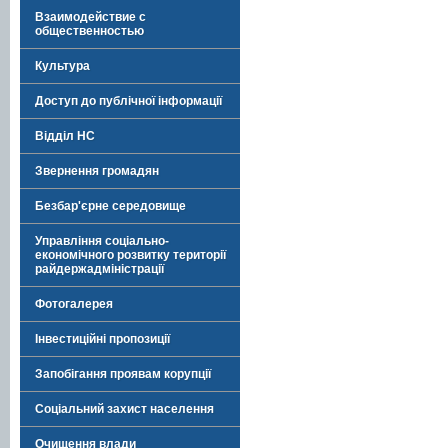
Взаимодействие с
общественностью
Культура
Доступ до публічної інформації
Відділ НС
Звернення громадян
Безбар'єрне середовище
Управління соціально-
економічного розвитку території
райдержадміністрації
Фотогалерея
Інвестиційні пропозиції
Запобігання проявам корупції
Соціальний захист населення
Очищення влади