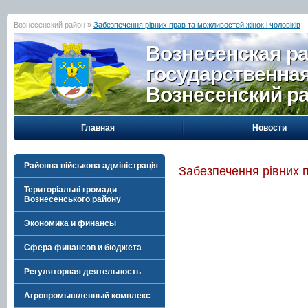
Вознесенский район »
Забезпечення рівних прав та можливостей жінок і чоловіків
Вознесенская р
государственна
Вознесенский р
Главная
Новости
Районна військова адміністрація
Забезпечення рівних п
Територіальні громади
Вознесенського району
Экономика и финансы
Сфера финансов и бюджета
Регуляторная деятельность
Агропромышленный комплекс