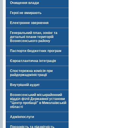
Очищення влади
Герої не вмирають
Електронне звернення
Генеральний план, зонінг та
детальні плани територій
Вознесенського району
Паспорти бюджетних програм
Євроатлантична інтеграція
Спостережна комісія при
райдержадміністрації
Внутрішній аудит
Вознесенський міськрайонний
відділ філії Державної установи
"Центр пробації" в Миколаївській
області
Адмінпослуги
Прозорість та підзвітність