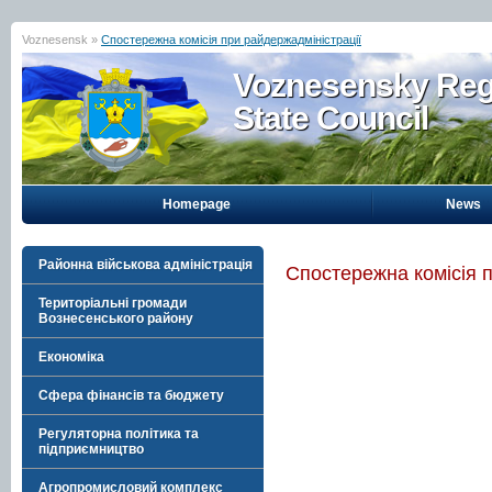
Voznesensk »
Спостережна комісія при райдержадміністрації
Voznesensky Reg
State Council
Homepage
News
Районна військова адміністрація
Спостережна комісія 
Територіальні громади
Вознесенського району
Економіка
Сфера фінансів та бюджету
Регуляторна політика та
підприємництво
Агропромисловий комплекс