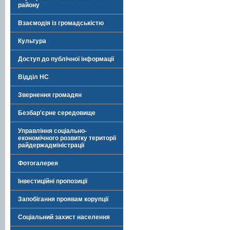
району
Взаємодія із громадськістю
Культура
Доступ до публічної інформації
Відділ НС
Звернення громадян
Безбар'єрне середовище
Управління соціально-
економічного розвитку території
райдержадміністрації
Фотогалерея
Інвестиційні пропозиції
Запобігання проявам корупції
Соціальний захист населення