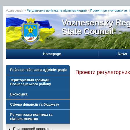
Voznesensk »
Регуляторна політика та підприємництво
»
Проекти регуляторних акті
Voznesensky Reg
State Council
Homepage
News
Районна військова адміністрація
Проекти регуляторних
Територіальні громади
Вознесенського району
Економіка
Сфера фінансів та бюджету
Регуляторна політика та
підприємництво
Прискорений перегляд