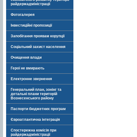
райдержадміністрації
Фотогалерея
Інвестиційні пропозиції
Запобігання проявам корупції
Соціальний захист населення
Очищення влади
Герої не вмирають
Електронне звернення
Генеральний план, зонінг та
детальні плани територій
Вознесенського району
Паспорти бюджетних програм
Євроатлантична інтеграція
Спостережна комісія при
райдержадміністрації