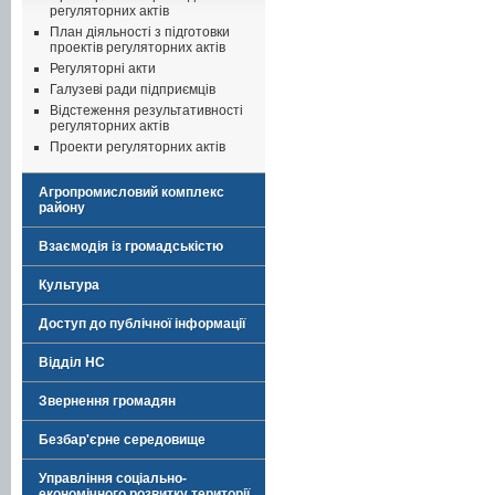
регуляторних актів
План діяльності з підготовки
проектів регуляторних актів
Регуляторні акти
Галузеві ради підприємців
Відстеження результативності
регуляторних актів
Проекти регуляторних актів
Агропромисловий комплекс
району
Взаємодія із громадськістю
Культура
Доступ до публічної інформації
Відділ НС
Звернення громадян
Безбар'єрне середовище
Управління соціально-
економічного розвитку території