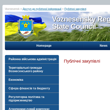
Voznesensk »
Доступ до публічної інформації
»
Публічні закупівлі
Voznesensky Reg
State Council
Homepage
News
Районна військова адміністрація
Публічні закупівлі
Територіальні громади
Вознесенського району
Економіка
Сфера фінансів та бюджету
Регуляторна політика та
підприємництво
Агропромисловий комплекс