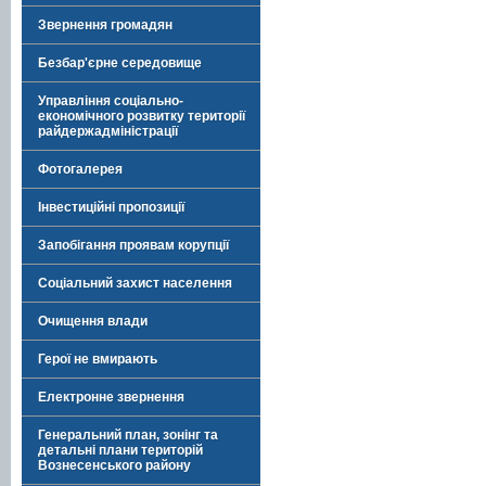
Звернення громадян
Безбар'єрне середовище
Управління соціально-
економічного розвитку території
райдержадміністрації
Фотогалерея
Інвестиційні пропозиції
Запобігання проявам корупції
Соціальний захист населення
Очищення влади
Герої не вмирають
Електронне звернення
Генеральний план, зонінг та
детальні плани територій
Вознесенського району