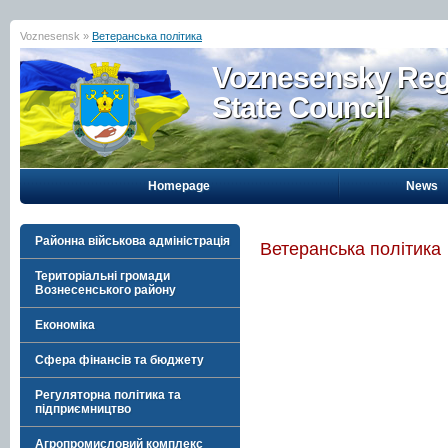
Voznesensk »
Ветеранська політика
Voznesensky Reg
State Council
Homepage
News
Районна військова адміністрація
Ветеранська політика
Територіальні громади
Вознесенського району
Економіка
Сфера фінансів та бюджету
Регуляторна політика та
підприємництво
Агропромисловий комплекс