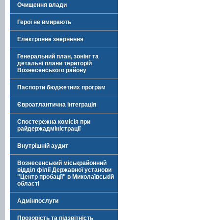
Очищення влади
Герої не вмирають
Електронне звернення
Генеральний план, зонінг та
детальні плани територій
Вознесенського району
Паспорти бюджетних програм
Євроатлантична інтеграція
Спостережна комісія при
райдержадміністрації
Внутрішній аудит
Вознесенський міськрайонний
відділ філії Державної установи
"Центр пробації" в Миколаївській
області
Адмінпослуги
Прозорість та підзвітність