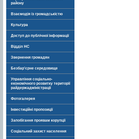
району
Взаємодія із громадськістю
Культура
Доступ до публічної інформації
Відділ НС
Звернення громадян
Безбар'єрне середовище
Управління соціально-
економічного розвитку території
райдержадміністрації
Фотогалерея
Інвестиційні пропозиції
Запобігання проявам корупції
Соціальний захист населення