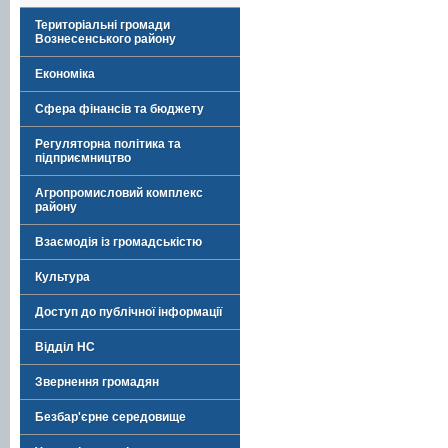
Територіальні громади
Вознесенського району
Економіка
Сфера фінансів та бюджету
Регуляторна політика та
підприємництво
Агропромисловий комплекс
району
Взаємодія із громадськістю
Культура
Доступ до публічної інформації
Відділ НС
Звернення громадян
Безбар'єрне середовище