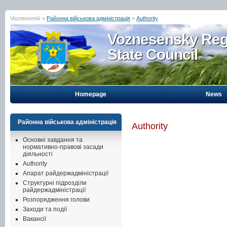
Voznesensk »
Районна військова адміністрація
»
Authority
Voznesensky Reg
State Council
Homepage
News
Районна військова адміністрація
Authority
Основні завдання та
нормативно-правові засади
діяльності
Authority
Апарат райдержадміністрації
Структурні підрозділи
райдержадміністрації
Розпорядження голови
Заходи та події
Вакансії