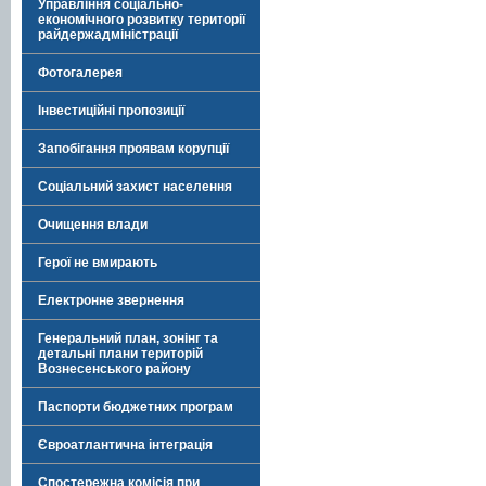
Управління соціально-
економічного розвитку території
райдержадміністрації
Фотогалерея
Інвестиційні пропозиції
Запобігання проявам корупції
Соціальний захист населення
Очищення влади
Герої не вмирають
Електронне звернення
Генеральний план, зонінг та
детальні плани територій
Вознесенського району
Паспорти бюджетних програм
Євроатлантична інтеграція
Спостережна комісія при