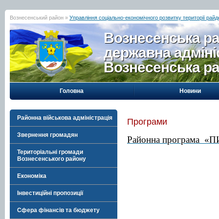
Вознесенський район »
Управління соціально-економічного розвитку території райд
Вознесенська р
державна адміні
Вознесенська р
Головна
Новини
Районна військова адміністрація
Програми
Звернення громадян
Районна програма
«П
Територіальні громади
Вознесенського району
Економіка
Інвестиційні пропозиції
Сфера фінансів та бюджету