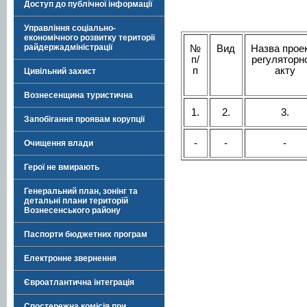
Доступ до публічної інформації
Управління соціально-
економічного розвитку території
райдержадміністрації
№
Вид
Назва прое
п/
регуляторн
п
акту
Цивільний захист
Вознесенщина туристична
1.
2.
3.
Запобігання проявам корупції
-
-
-
Очищення влади
Герої не вмирають
Генеральний план, зонінг та
детальні плани територій
Вознесенського району
Паспорти бюджетних програм
Електронне звернення
Євроатлантична інтеграція
Спостережна комісія при