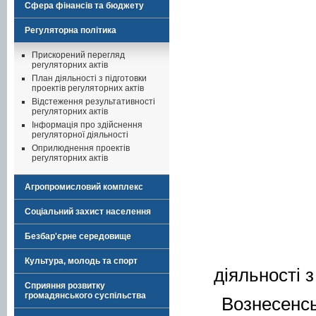
Сфера фінансів та бюджету
Регуляторна політика
Прискорений перегляд
регуляторних актів
План діяльності з підготовки
проектів регуляторних актів
Відстеження результативності
регуляторних актів
Інформація про здійснення
регуляторної діяльності
Оприлюднення проектів
регуляторних актів
Агропромисловий комплекс
Соціальний захист населення
Безбар'єрне середовище
Культура, молодь та спорт
діяльності з
Сприяння розвитку
громадянського суспільства
Вознесенсь