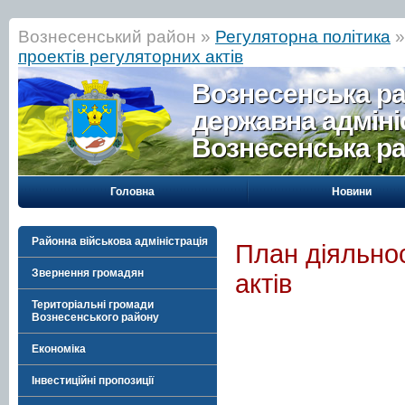
Вознесенський район »
Регуляторна політика
проектів регуляторних актів
Вознесенська р
державна адміні
Вознесенська р
Головна
Новини
Районна військова адміністрація
План діяльнос
Звернення громадян
актів
Територіальні громади
Вознесенського району
Економіка
Інвестиційні пропозиції