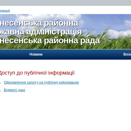
ормації
несенська районна
жавна адміністрація
несенська районна рада
Новини
Воз
Доступ до публічної інформації
→
Оформлення запиту на публічну інформацію
→
Відкриті дані