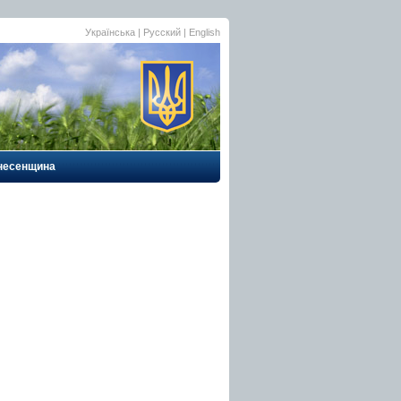
Українська |
Русский
|
English
несенщина