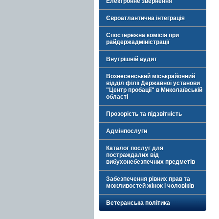
Електронне звернення
Євроатлантична інтеграція
Спостережна комісія при
райдержадміністрації
Внутрішній аудит
Вознесенський міськрайонний
відділ філії Державної установи
"Центр пробації" в Миколаївській
області
Прозорість та підзвітність
Адмінпослуги
Каталог послуг для
постраждалих від
вибухонебезпечних предметів
Забезпечення рівних прав та
можливостей жінок і чоловіків
Ветеранська політика