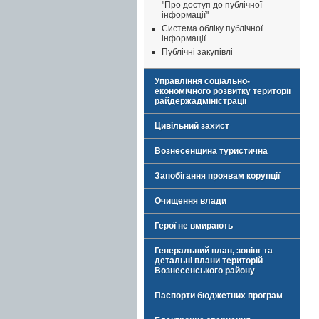
"Про доступ до публічної
інформації"
Система обліку публічної
інформації
Публічні закупівлі
Управління соціально-
економічного розвитку території
райдержадміністрації
Цивільний захист
Вознесенщина туристична
Запобігання проявам корупції
Очищення влади
Герої не вмирають
Генеральний план, зонінг та
детальні плани територій
Вознесенського району
Паспорти бюджетних програм