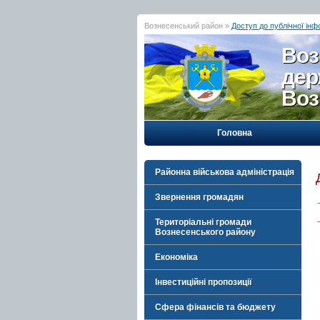
Вознесенський район »
Доступ до публічної інф
Воз
дер
Воз
Головна
Районна військова адміністрація
Звернення громадян
Територіальні громади
Вознесенського району
Економіка
Інвестиційні пропозиції
Сфера фінансів та бюджету