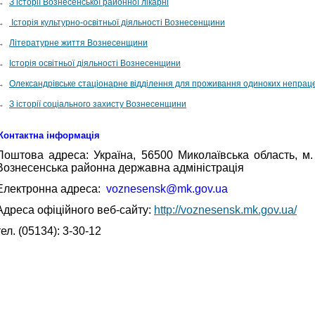
→
З історії Вознесенської районної лікарні
→
Історія культурно-освітньої діяльності Вознесенщини
→
Літературне життя Вознесенщини
→
Історія освітньої діяльності Вознесенщини
→
Олександрівське стаціонарне відділення для проживання одиноких непраце
→
З історії соціального захисту Вознесенщини
Контактна інформація
Поштова адреса: Україна, 56500 Миколаївська область, м.
Вознесенська районна державна адміністрація
Електронна адреса:
voznesensk@mk.gov.ua
Адреса офіційного веб-сайту:
http://voznesensk.mk.gov.ua/
тел. (05134): 3-30-12