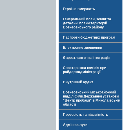
Герої не вмирають
Генеральний план, зонінг та
детальні плани територій
Вознесенського району
Паспорти бюджетних програм
Електронне звернення
Євроатлантична інтеграція
Спостережна комісія при
райдержадміністрації
Внутрішній аудит
Вознесенський міськрайонний
відділ філії Державної установи
"Центр пробації" в Миколаївській
області
Прозорість та підзвітність
Адмінпослуги