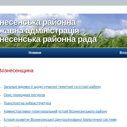
несенська районна
жавна адміністрація
несенська районна рада
Новини
Воз
Вознесенщина
→
Загальні відомості щодо сучасної території та історії району
→
Опис природних ресурсів
→
Транспортна інфраструктура
→
Адміністративно-територіальний устрій Вознесенського району
→
Історія розвитку Вознесенської Централізованої бібліотечної системи