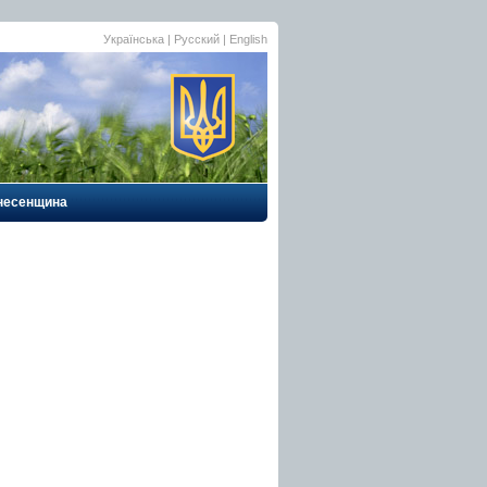
Українська |
Русский
|
English
несенщина