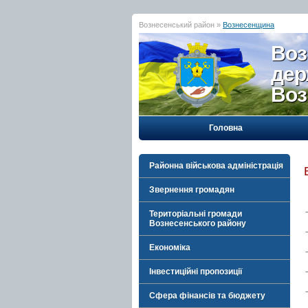
Вознесенський район »
Вознесенщина
Воз
дер
Воз
Головна
Районна військова адміністрація
Звернення громадян
Територіальні громади
Вознесенського району
Економіка
Інвестиційні пропозиції
Сфера фінансів та бюджету