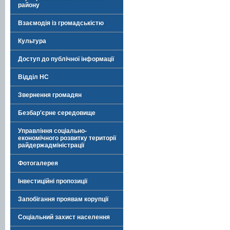
району
Взаємодія із громадськістю
Культура
Доступ до публічної інформації
Відділ НС
Звернення громадян
Безбар'єрне середовище
Управління соціально-
економічного розвитку території
райдержадміністрації
Фотогалерея
Інвестиційні пропозиції
Запобігання проявам корупції
Соціальний захист населення