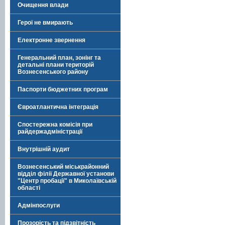
Очищення влади
Герої не вмирають
Електронне звернення
Генеральний план, зонінг та
детальні плани територій
Вознесенського району
Паспорти бюджетних програм
Євроатлантична інтеграція
Спостережна комісія при
райдержадміністрації
Внутрішній аудит
Вознесенський міськрайонний
відділ філії Державної установи
"Центр пробації" в Миколаївській
області
Адмінпослуги
Прозорість та підзвітність