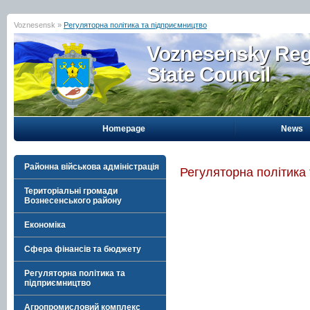
Voznesensk »
Регуляторна політика та підприємництво
Voznesensky Reg
State Council
Homepage
News
Районна військова адміністрація
Регуляторна політика
Територіальні громади
Вознесенського району
Економіка
Сфера фінансів та бюджету
Регуляторна політика та
підприємництво
Агропромисловий комплекс