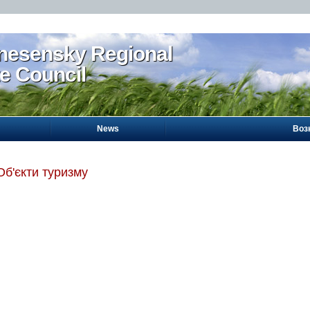
nesensky Regional
te Council
News
Воз
Об'єкти туризму