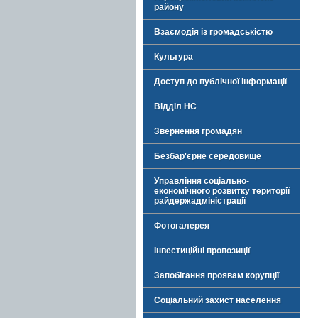
району
Взаємодія із громадськістю
Культура
Доступ до публічної інформації
Відділ НС
Звернення громадян
Безбар'єрне середовище
Управління соціально-
економічного розвитку території
райдержадміністрації
Фотогалерея
Інвестиційні пропозиції
Запобігання проявам корупції
Соціальний захист населення