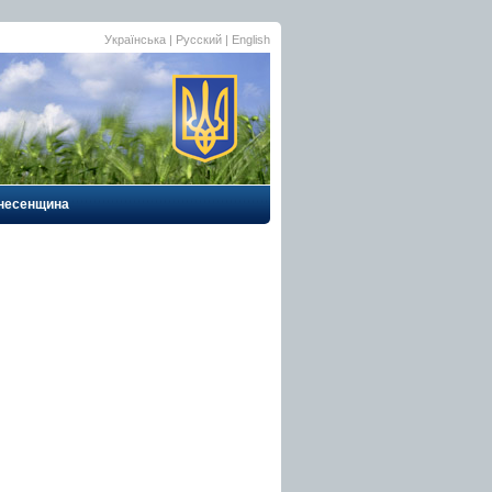
Українська
|
Русский
| English
несенщина