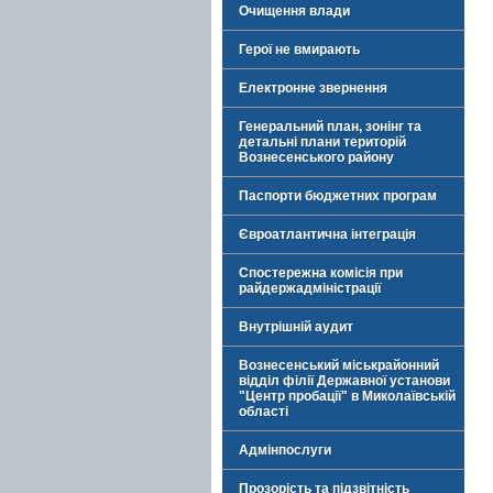
Очищення влади
Герої не вмирають
Електронне звернення
Генеральний план, зонінг та
детальні плани територій
Вознесенського району
Паспорти бюджетних програм
Євроатлантична інтеграція
Спостережна комісія при
райдержадміністрації
Внутрішній аудит
Вознесенський міськрайонний
відділ філії Державної установи
"Центр пробації" в Миколаївській
області
Адмінпослуги
Прозорість та підзвітність