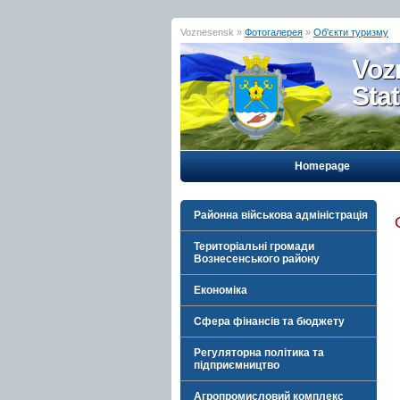
Voznesensk »
Фотогалерея
»
Об'єкти туризму
Voz
Sta
Homepage
Районна військова адміністрація
Територіальні громади
Вознесенського району
Економіка
Сфера фінансів та бюджету
Регуляторна політика та
підприємництво
Агропромисловий комплекс