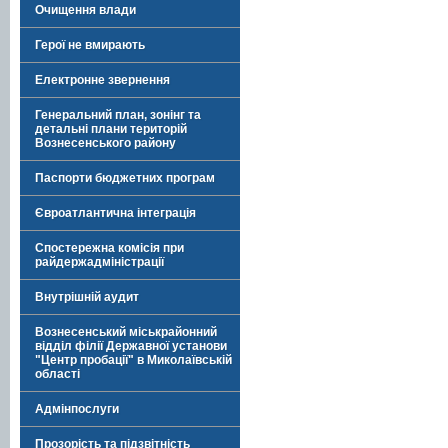
Очищення влади
Герої не вмирають
Електронне звернення
Генеральний план, зонінг та
детальні плани територій
Вознесенського району
Паспорти бюджетних програм
Євроатлантична інтеграція
Спостережна комісія при
райдержадміністрації
Внутрішній аудит
Вознесенський міськрайонний
відділ філії Державної установи
"Центр пробації" в Миколаївській
області
Адмінпослуги
Прозорість та підзвітність