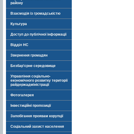
району
Взаємодія із громадськістю
Культура
Доступ до публічної інформації
Відділ НС
Звернення громадян
Безбар'єрне середовище
Управління соціально-
економічного розвитку території
райдержадміністрації
Фотогалерея
Інвестиційні пропозиції
Запобігання проявам корупції
Соціальний захист населення