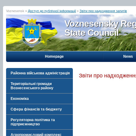
Voznesensk »
Доступ до публічної інформації
»
Звіти про надходження запитів
Voznesensky Reg
State Council
Homepage
News
Районна військова адміністрація
Звіти про надходженн
Територіальні громади
Вознесенського району
Економіка
Сфера фінансів та бюджету
Регуляторна політика та
підприємництво
Агропромисловий комплекс