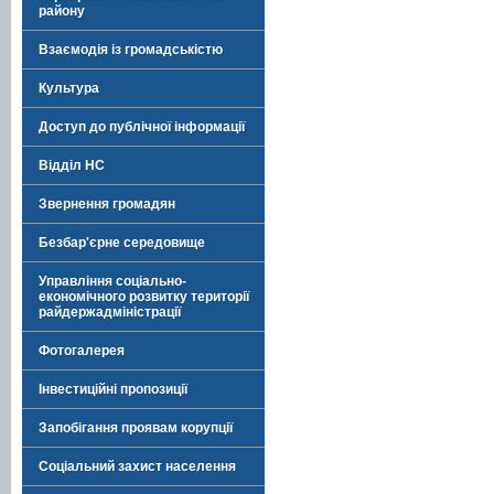
району
Взаємодія із громадськістю
Культура
Доступ до публічної інформації
Відділ НС
Звернення громадян
Безбар'єрне середовище
Управління соціально-
економічного розвитку території
райдержадміністрації
Фотогалерея
Інвестиційні пропозиції
Запобігання проявам корупції
Соціальний захист населення