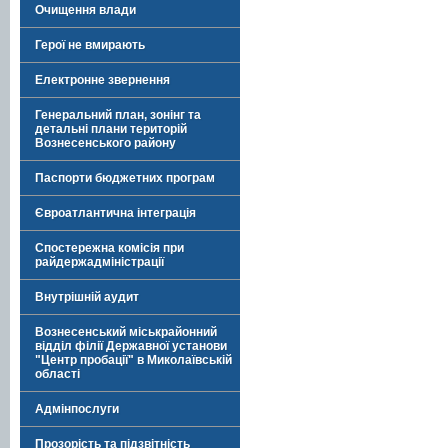
Очищення влади
Герої не вмирають
Електронне звернення
Генеральний план, зонінг та
детальні плани територій
Вознесенського району
Паспорти бюджетних програм
Євроатлантична інтеграція
Спостережна комісія при
райдержадміністрації
Внутрішній аудит
Вознесенський міськрайонний
відділ філії Державної установи
"Центр пробації" в Миколаївській
області
Адмінпослуги
Прозорість та підзвітність