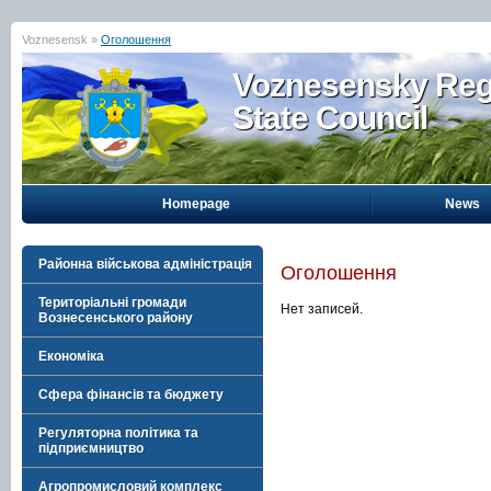
Voznesensk »
Оголошення
Voznesensky Reg
State Council
Homepage
News
Районна військова адміністрація
Оголошення
Територіальні громади
Нет записей.
Вознесенського району
Економіка
Сфера фінансів та бюджету
Регуляторна політика та
підприємництво
Агропромисловий комплекс