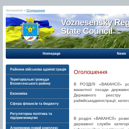
Voznesensk »
Оголошення
Voznesensky Reg
State Council
Homepage
News
Районна військова адміністрація
Оголошення
Територіальні громади
Вознесенського району
В РОЗДІЛІ «ВАКАНСІЇ» р
вакантної посади державно
Економіка
Державного реєстру в
райвійськадміністрації, катег
Сфера фінансів та бюджету
Регуляторна політика та
підприємництво
В розділі «ВАКАНСІЇ» розм
державної служби категорі
Агропромисловий комплекс