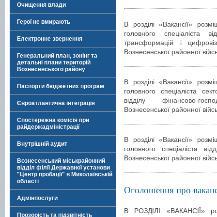
Очищення влади
Герої не вмирають
В розділі «Вакансії» розм
головного спеціаліста в
Електронне звернення
трансформацій і цифровіза
Вознесенської районної війсь
Генеральний план, зонінг та
детальні плани територій
Вознесенського району
В розділі «Вакансії» розм
Паспорти бюджетних програм
головного спеціаліста сект
відділу фінансово-гос
Євроатлантична інтеграція
Вознесенської районної війсь
Спостережна комісія при
райдержадміністрації
В розділі «Вакансії» розм
Внутрішній аудит
головного спеціаліста від
Вознесенської районної війсь
Вознесенський міськрайонний
відділ філії Державної установи
"Центр пробації" в Миколаївській
області
Оголошення про ваканс
Адмінпослуги
В РОЗДІЛІ «ВАКАНСІЇ» р
Прозорість та підзвітність