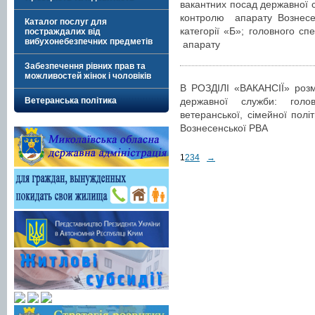
вакантних посад державної с
контролю апарату Вознесенс
Каталог послуг для
категорії «Б»; головного сп
постраждалих від
вибухонебезпечних предметів
апарату
Забезпечення рівних прав та
можливостей жінок і чоловіків
В РОЗДІЛІ «ВАКАНСІЇ» розм
державної служби: голо
Ветеранська політика
ветеранської, сімейної полі
Вознесенської РВА
1
2
3
4
→