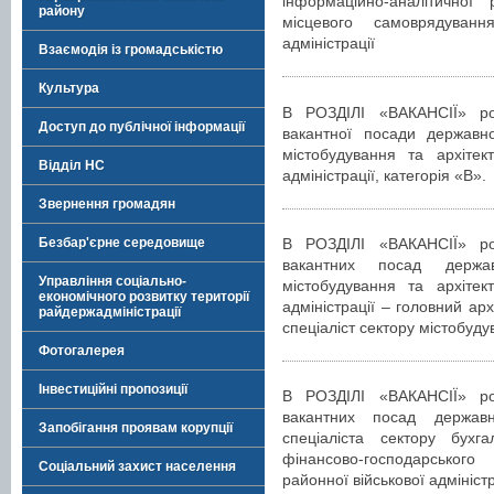
інформаційно-аналітичної
району
місцевого самоврядуванн
адміністрації
Взаємодія із громадськістю
Культура
В РОЗДІЛІ «ВАКАНСІЇ» р
Доступ до публічної інформації
вакантної посади державно
містобудування та архітек
Відділ НС
адміністрації, категорія «В».
Звернення громадян
Безбар'єрне середовище
В РОЗДІЛІ «ВАКАНСІЇ» р
вакантних посад держа
Управління соціально-
містобудування та архітек
економічного розвитку території
адміністрації – головний арх
райдержадміністрації
спеціаліст сектору містобуду
Фотогалерея
Інвестиційні пропозиції
В РОЗДІЛІ «ВАКАНСІЇ» р
вакантних посад державн
Запобігання проявам корупції
спеціаліста сектору бухга
фінансово-господарського
Соціальний захист населення
районної військової адміністр