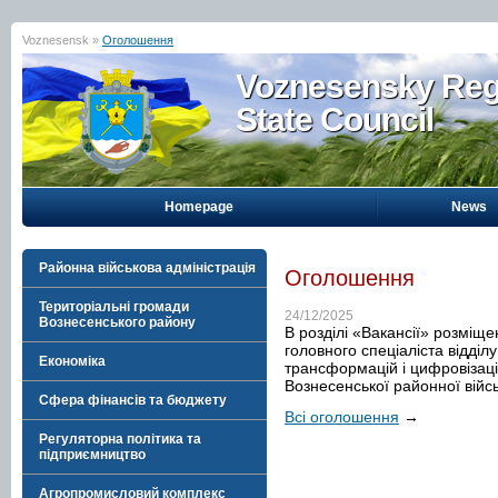
Voznesensk »
Оголошення
Voznesensky Reg
State Council
Homepage
News
Районна військова адміністрація
Оголошення
Територіальні громади
24/12/2025
Вознесенського району
В розділі «Вакансії» розміщ
головного спеціаліста відді
Економіка
трансформацій і цифровізації
Вознесенської районної війсь
Сфера фінансів та бюджету
Всі оголошення
→
Регуляторна політика та
підприємництво
Агропромисловий комплекс