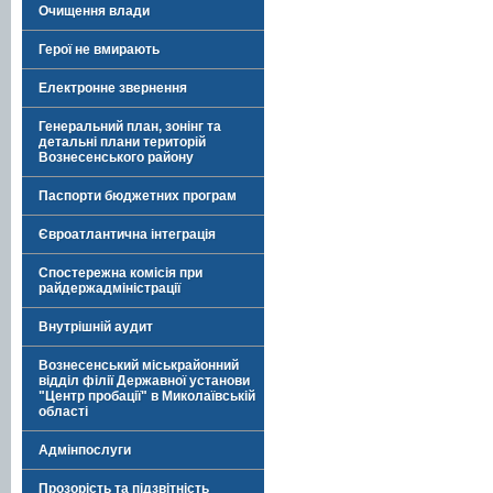
Очищення влади
Герої не вмирають
Електронне звернення
Генеральний план, зонінг та
детальні плани територій
Вознесенського району
Паспорти бюджетних програм
Євроатлантична інтеграція
Спостережна комісія при
райдержадміністрації
Внутрішній аудит
Вознесенський міськрайонний
відділ філії Державної установи
"Центр пробації" в Миколаївській
області
Адмінпослуги
Прозорість та підзвітність