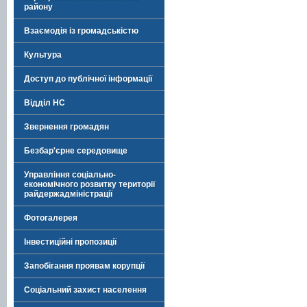
району
Взаємодія із громадськістю
Культура
Доступ до публічної інформації
Відділ НС
Звернення громадян
Безбар'єрне середовище
Управління соціально-
економічного розвитку території
райдержадміністрації
Фотогалерея
Інвестиційні пропозиції
Запобігання проявам корупції
Соціальний захист населення