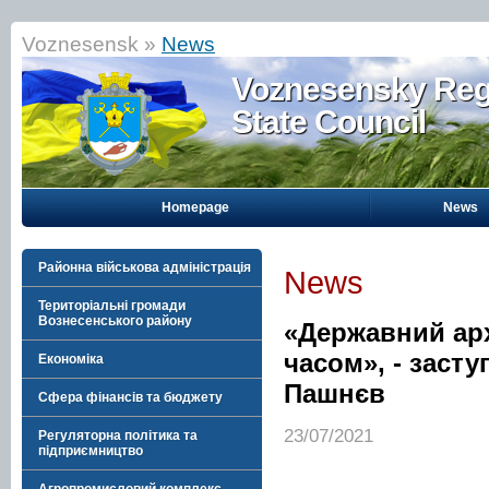
Voznesensk »
News
Voznesensky Reg
State Council
Homepage
News
Районна військова адміністрація
News
Територіальні громади
Вознесенського району
«Державний арх
часом», - заст
Економіка
Пашнєв
Сфера фінансів та бюджету
23/07/2021
Регуляторна політика та
підприємництво