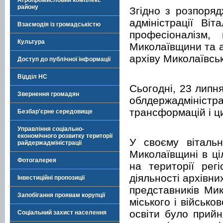
Агропромисловий комплекс
району
Згідно з розпоря
адміністрації Ві
Взаємодія із громадськістю
професіоналізм,
Культура
Миколаївщини та а
архіву Миколаївськ
Доступ до публічної інформації
Відділ НС
Сьогодні, 23 липн
Звернення громадян
облдержадмініст
трансформацій і ц
Безбар'єрне середовище
Управління соціально-
економічного розвитку території
У своєму віталь
райдержадміністрації
Миколаївщині в ці
Фотогалерея
на території рег
діяльності архівни
Інвестиційні пропозиції
представників Мик
Запобігання проявам корупції
міського і військо
освіти було прийн
Соціальний захист населення