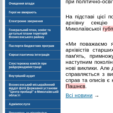
при політично-осві
Очищення влади
Герої не вмирають
На підставі цієї 
Електронне звернення
архівну секцію 
Миколаївської
губп
Генеральний план, зонінг та
детальні плани територій
Вознесенського району
«Ми поважаємо як
Паспорти бюджетних програм
архівістів старш
пам'ять, примно
Євроатлантична інтеграція
наступним поколін
Спостережна комісія при
нові виклики. Але
райдержадміністрації
справляється з ви
Внутрішній аудит
справ та описів є
Вознесенський міськрайонний
Пашнєв
.
відділ філії Державної установи
"Центр пробації" в Миколаївській
Всі новини
→
області
Адмінпослуги