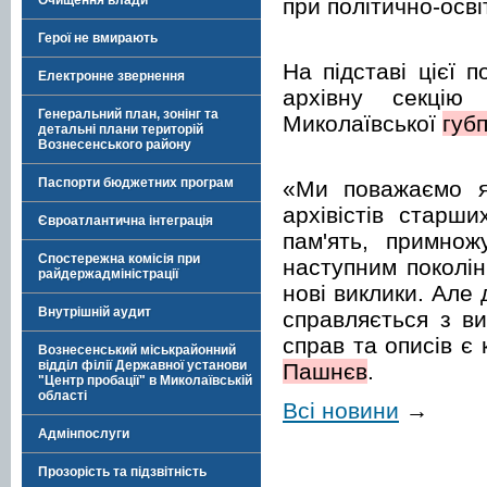
Очищення влади
при політично-осві
Герої не вмирають
На підставі цієї 
Електронне звернення
архівну секцію 
Генеральний план, зонінг та
Миколаївської
губп
детальні плани територій
Вознесенського району
Паспорти бюджетних програм
«Ми поважаємо як
архівістів старш
Євроатлантична інтеграція
пам'ять, примно
Спостережна комісія при
наступним поколін
райдержадміністрації
нові виклики. Але
Внутрішній аудит
справляється з ви
справ та описів є
Вознесенський міськрайонний
відділ філії Державної установи
Пашнєв
.
"Центр пробації" в Миколаївській
області
Всі новини
→
Адмінпослуги
Прозорість та підзвітність