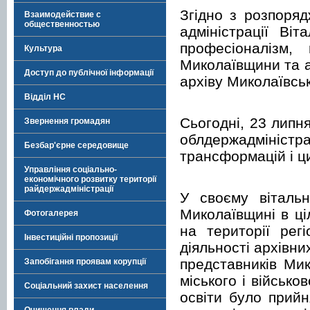
Згідно з розпоря
Взаимодействие с
общественностью
адміністрації Ві
професіоналізм,
Культура
Миколаївщини та а
Доступ до публічної інформації
архіву Миколаївськ
Відділ НС
Сьогодні, 23 липн
Звернення громадян
облдержадмініст
Безбар'єрне середовище
трансформацій і ц
Управління соціально-
економічного розвитку території
райдержадміністрації
У своєму віталь
Миколаївщині в ці
Фотогалерея
на території рег
Інвестиційні пропозиції
діяльності архівни
представників Мик
Запобігання проявам корупції
міського і військо
Соціальний захист населення
освіти було прийн