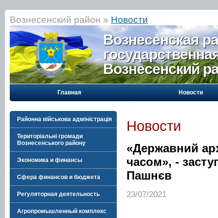
Вознесенский район »
Новости
Вознесенская р
государственна
Вознесенский р
Главная
Новости
Районна військова адміністрація
Новости
Територіальні громади
Вознесенського району
«Державний арх
часом», - заст
Экономика и финансы
Пашнєв
Сфера финансов и бюджета
23/07/2021
Регуляторная деятельность
Агропромышленный комплекс