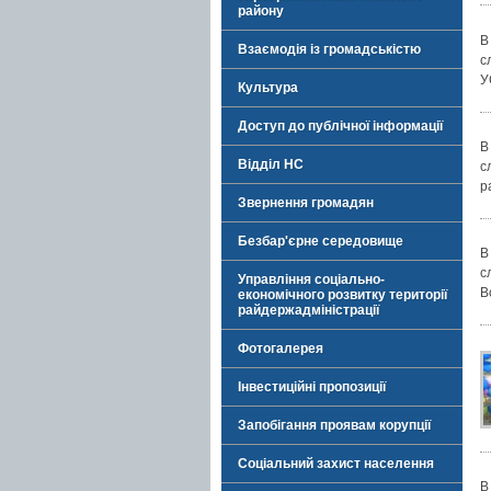
району
В
Взаємодія із громадськістю
с
У
Культура
Доступ до публічної інформації
В
Відділ НС
с
р
Звернення громадян
Безбар'єрне середовище
В
с
Управління соціально-
В
економічного розвитку території
райдержадміністрації
Фотогалерея
Інвестиційні пропозиції
Запобігання проявам корупції
Соціальний захист населення
В