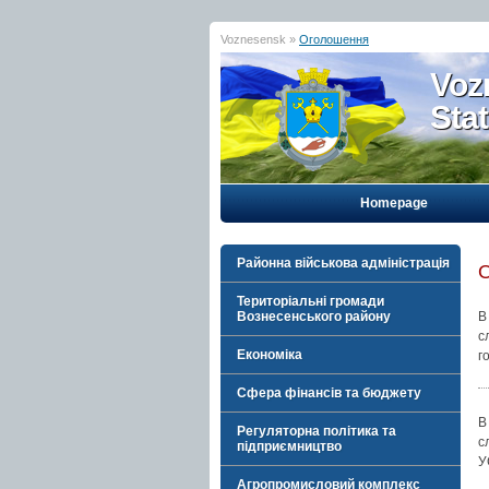
Voznesensk »
Оголошення
Voz
Sta
Homepage
Районна військова адміністрація
Територіальні громади
Вознесенського району
В
с
Економіка
г
Сфера фінансів та бюджету
В
Регуляторна політика та
с
підприємництво
У
Агропромисловий комплекс