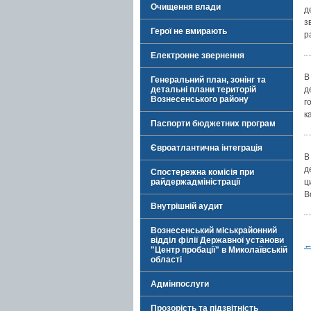
Очищення влади
д
з
Герої не вмирають
р
Електронне звернення
В
Генеральний план, зонінг та
детальні плани територій
д
Вознесенського району
г
к
Паспорти бюджетних програм
Євроатлантична інтеграція
В
д
Спостережна комісія при
райдержадміністрації
ц
В
Внутрішній аудит
Вознесенський міськрайонний
відділ філії Державної установи
"Центр пробації" в Миколаївській
області
Адмінпослуги
Прозорість та підзвітність