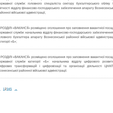
ержавної служби: головного спеціаліста сектору бухгалтерського обліку 
вітності відділу фінансово-господарського забезпечення апарату Вознесенськ
айонної військової адміністрації,
 РОЗДІЛІ «ВАКАНСІЇ» розміщено оголошення про заповнення вакантніої поса
ержавної служби: начальника відділу фінансово-господарського забезпечення
оловного бухгалтера апарату Вознесенської районної військової адміністраці
атегорії «Б»;
 РОЗДІЛІ «ВАКАНСІЇ» розміщено оголошення про заповнення вакантної поса
ержавної служби категорії «Б»: начальника відділу цифрового розвитк
ифрових трансформацій і цифровізації та організації діяльності ЦНАП
ознесенської районної військової адміністрації.
←
1
2
3
4
5
→