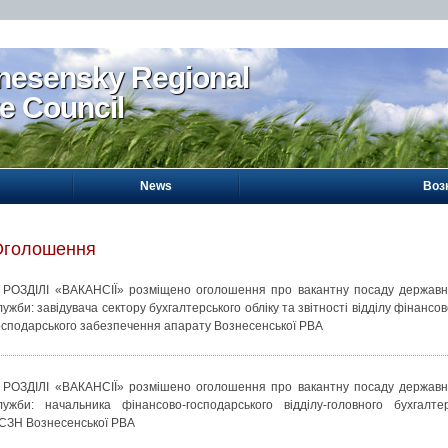
nesensky Regional
te Council
News
Воз
Оголошення
 РОЗДІЛІ «ВАКАНСІЇ» розміщено оголошення про вакантну посаду державн
лужби: завідувача сектору бухгалтерського обліку та звітності відділу фінансов
осподарського забезпечення апарату Вознесенської РВА
 РОЗДІЛІ «ВАКАНСІЇ» розмішено оголошення про вакантну посаду державн
лужби: начальника фінансово-господарського відділу-головного бухгалте
СЗН Вознесенської РВА