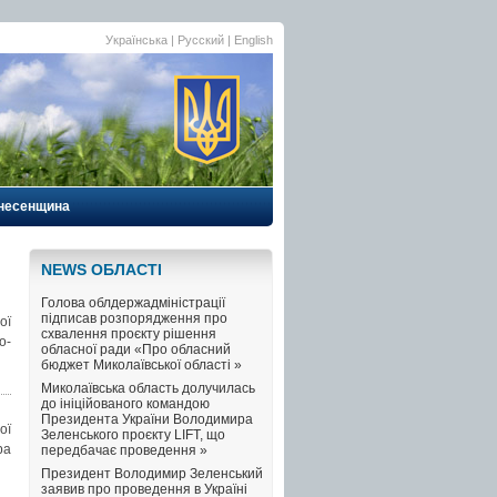
Українська
|
Русский
| English
несенщина
NEWS ОБЛАСТI
Голова облдержадміністрації
підписав розпорядження про
ої
схвалення проєкту рішення
о-
обласної ради «Про обласний
бюджет Миколаївської області »
Миколаївська область долучилась
до ініційованого командою
Президента України Володимира
ої
Зеленського проєкту LIFT, що
ра
передбачає проведення »
Президент Володимир Зеленський
заявив про проведення в Україні