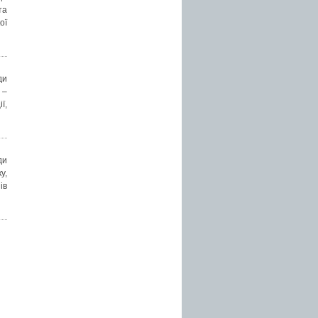
та
ої
ди
 –
ї,
ди
у,
ів