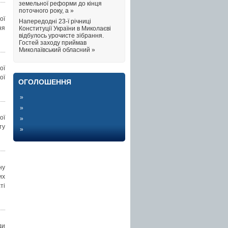
земельної реформи до кінця
поточного року, а »
ої
Напередодні 23-ї річниці
ня
Конституції України в Миколаєві
відбулось урочисте зібрання.
Гостей заходу приймав
Миколаївський обласний »
ої
ої
ОГОЛОШЕННЯ
»
»
ої
»
ту
»
ну
их
ті
ди