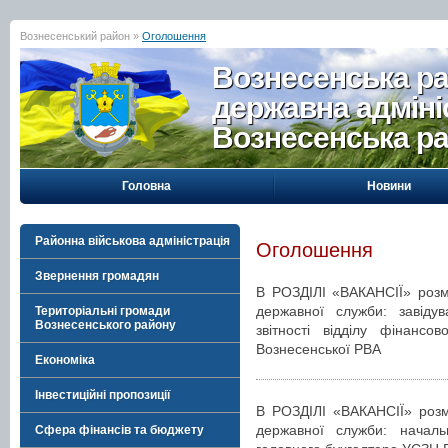
Вознесенський район »
Оголошення
Вознесенська р
державна адміні
Вознесенська р
Головна
Новини
Районна військова адміністрація
Оголошення
Звернення громадян
В РОЗДІЛІ «ВАКАНСІЇ» розм
державної служби: завідув
Територіальні громади
Вознесенського району
звітності відділу фінансо
Вознесенської РВА
Економіка
Інвестиційні пропозиції
В РОЗДІЛІ «ВАКАНСІЇ» розм
державної служби: начальн
Сфера фінансів та бюджету