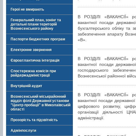
Герої не вмирають
В РОЗДІЛІ «ВАКАНСІЇ» р
Генеральний план, зонінг та
вакантної посади державної
детальні плани територій
бухгалтерського обліку та з
Вознесенського району
забезпечення апарату Вознес
Паспорти бюджетних програм
«В».
Електронне звернення
В РОЗДІЛІ «ВАКАНСІЇ» р
Євроатлантична інтеграція
вакантної посади державної
господарського забезпеч
Спостережна комісія при
райдержадміністрації
Вознесенської районної військ
Внутрішній аудит
В РОЗДІЛІ «ВАКАНСІЇ» р
Вознесенський міськрайонний
вакантної посади державної 
відділ філії Державної установи
"Центр пробації" в Миколаївській
цифрового розвитку, цифр
області
організації діяльності ЦН
адміністрації.
Прозорість та підзвітність
Адмінпослуги