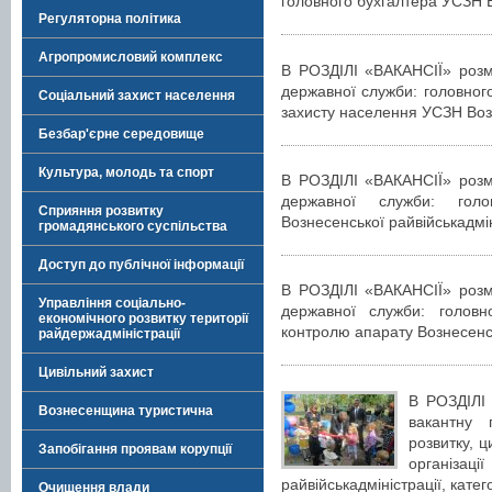
головного бухгалтера УСЗН 
Регуляторна політика
Агропромисловий комплекс
В РОЗДІЛІ «ВАКАНСІЇ» розм
державної служби: головного
Соціальний захист населення
захисту населення УСЗН Воз
Безбар'єрне середовище
Культура, молодь та спорт
В РОЗДІЛІ «ВАКАНСІЇ» розм
державної служби: голов
Сприяння розвитку
Вознесенської райвійськадмін
громадянського суспільства
Доступ до публічної інформації
В РОЗДІЛІ «ВАКАНСІЇ» розм
Управління соціально-
державної служби: головно
економічного розвитку території
контролю апарату Вознесенсь
райдержадміністрації
Цивільний захист
В РОЗДІЛІ
Вознесенщина туристична
вакантну 
розвитку, 
Запобігання проявам корупції
організац
райвійськадміністрації, катег
Очищення влади