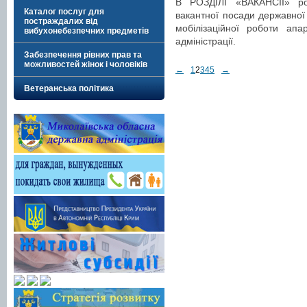
В РОЗДІЛІ «ВАКАНСІЇ» р
Каталог послуг для
вакантної посади державної 
постраждалих від
мобілізаційної роботи апа
вибухонебезпечних предметів
адміністрації.
Забезпечення рівних прав та
можливостей жінок і чоловіків
←
1
2
3
4
5
→
Ветеранська політика